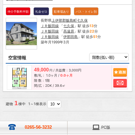
仲介手数料半額
礼金ゼロ
駐車場あり
バス・トイレ別
長野県
上伊那郡飯島町
七久保
ＪＲ飯田線
「
七久保
」駅 徒歩
13
分
ＪＲ飯田線
「
高遠原
」駅 徒歩
22
分
ＪＲ飯田線
「
伊那田島
」駅 徒歩
51
分
築年月1999年3月
空室情報
49,000
/ 共益費：3,000円
追加
円
敷/礼：
1.0ヶ月
/
0.0ヶ月
階 数：1階
お問
間/広：2DK / 39.6㎡
1
建物
棟中 1～1棟表示
0265-56-3232
PC版