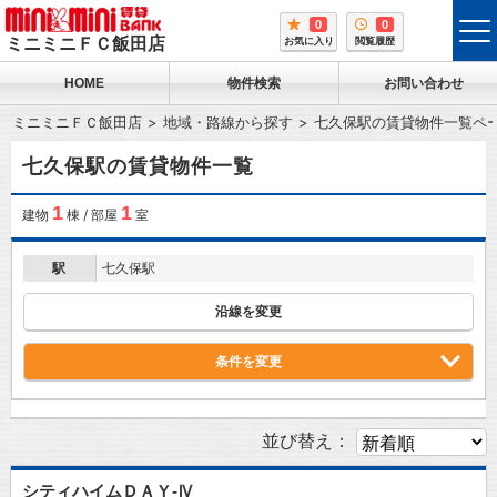
0
0
tog
ミニミニＦＣ飯田店
お気に入り
閲覧履歴
me
HOME
物件検索
お問い合わせ
ミニミニＦＣ飯田店
地域・路線から探す
七久保駅の賃貸物件一覧ペ
七久保駅の賃貸物件一覧
1
1
建物
棟 / 部屋
室
駅
七久保駅
沿線を変更
条件を変更
並び替え：
シティハイムＤＡＹ-Ⅳ