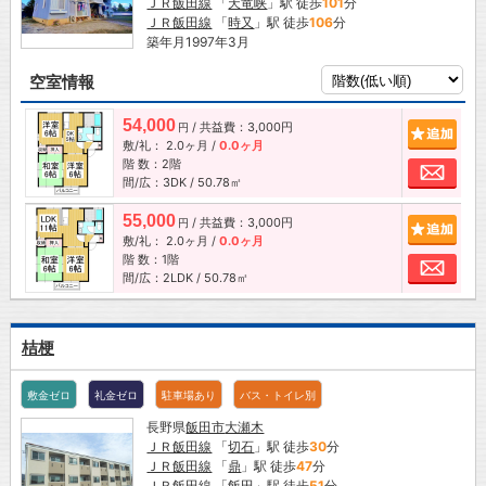
ＪＲ飯田線
「
天竜峡
」駅 徒歩
101
分
ＪＲ飯田線
「
時又
」駅 徒歩
106
分
築年月1997年3月
空室情報
54,000
/ 共益費：3,000円
追加
円
敷/礼：
2.0ヶ月
/
0.0ヶ月
階 数：2階
お問
間/広：3DK / 50.78㎡
55,000
/ 共益費：3,000円
追加
円
敷/礼：
2.0ヶ月
/
0.0ヶ月
階 数：1階
お問
間/広：2LDK / 50.78㎡
桔梗
敷金ゼロ
礼金ゼロ
駐車場あり
バス・トイレ別
長野県
飯田市
大瀬木
ＪＲ飯田線
「
切石
」駅 徒歩
30
分
ＪＲ飯田線
「
鼎
」駅 徒歩
47
分
ＪＲ飯田線
「
飯田
」駅 徒歩
51
分