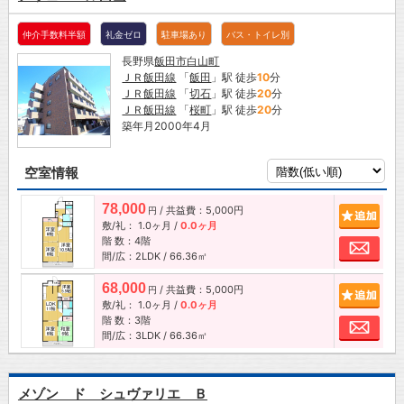
仲介手数料半額
礼金ゼロ
駐車場あり
バス・トイレ別
長野県
飯田市
白山町
ＪＲ飯田線
「
飯田
」駅 徒歩
10
分
ＪＲ飯田線
「
切石
」駅 徒歩
20
分
ＪＲ飯田線
「
桜町
」駅 徒歩
20
分
築年月2000年4月
空室情報
78,000
/ 共益費：5,000円
追加
円
敷/礼：
1.0ヶ月
/
0.0ヶ月
階 数：4階
お問
間/広：2LDK / 66.36㎡
68,000
/ 共益費：5,000円
追加
円
敷/礼：
1.0ヶ月
/
0.0ヶ月
階 数：3階
お問
間/広：3LDK / 66.36㎡
メゾン ド シュヴァリエ Ｂ