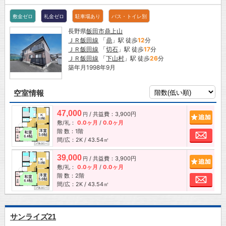
敷金ゼロ
礼金ゼロ
駐車場あり
バス・トイレ別
長野県
飯田市
鼎上山
ＪＲ飯田線
「
鼎
」駅 徒歩
12
分
ＪＲ飯田線
「
切石
」駅 徒歩
17
分
ＪＲ飯田線
「
下山村
」駅 徒歩
26
分
築年月1998年9月
空室情報
47,000
/ 共益費：3,900円
追加
円
敷/礼：
0.0ヶ月
/
0.0ヶ月
階 数：1階
お問
間/広：2K / 43.54㎡
39,000
/ 共益費：3,900円
追加
円
敷/礼：
0.0ヶ月
/
0.0ヶ月
階 数：2階
お問
間/広：2K / 43.54㎡
サンライズ21