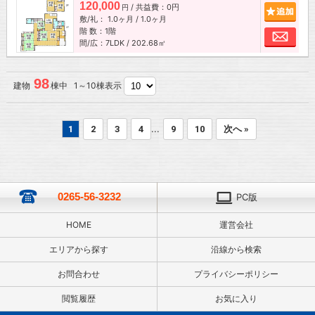
120,000
/ 共益費：0円
追加
円
敷/礼：
1.0ヶ月
/
1.0ヶ月
階 数：1階
お問
間/広：7LDK / 202.68㎡
98
建物
棟中 1～10棟表示
...
1
2
3
4
9
10
次へ »
0265-56-3232
PC版
HOME
運営会社
エリアから探す
沿線から検索
お問合わせ
プライバシーポリシー
閲覧履歴
お気に入り