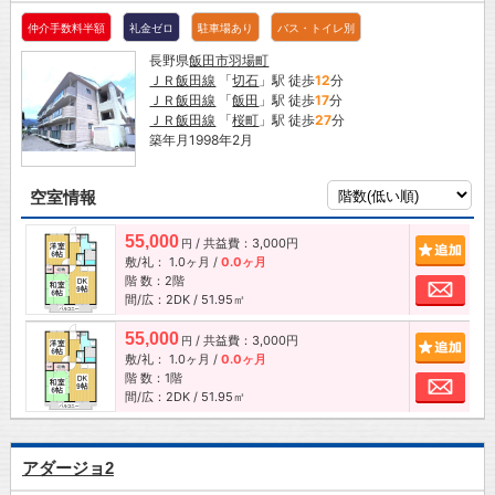
仲介手数料半額
礼金ゼロ
駐車場あり
バス・トイレ別
長野県
飯田市
羽場町
ＪＲ飯田線
「
切石
」駅 徒歩
12
分
ＪＲ飯田線
「
飯田
」駅 徒歩
17
分
ＪＲ飯田線
「
桜町
」駅 徒歩
27
分
築年月1998年2月
空室情報
55,000
/ 共益費：3,000円
追加
円
敷/礼：
1.0ヶ月
/
0.0ヶ月
階 数：2階
お問
間/広：2DK / 51.95㎡
55,000
/ 共益費：3,000円
追加
円
敷/礼：
1.0ヶ月
/
0.0ヶ月
階 数：1階
お問
間/広：2DK / 51.95㎡
アダージョ2