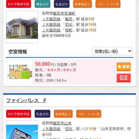
仲介手数料半額
敷金ゼロ
礼金ゼロ
駐車場あり
バス・トイレ別
長野県
飯田市
箕瀬町
ＪＲ飯田線
「
飯田
」駅 徒歩
8
分
ＪＲ飯田線
「
切石
」駅 徒歩
16
分
ＪＲ飯田線
「
桜町
」駅 徒歩
19
分
築年月1996年5月
空室情報
50,000
/ 共益費：0円
追加
円
敷/礼：
0.0ヶ月
/
0.0ヶ月
階 数：1階
お問
間/広：2DK / 54.5㎡
ファインパレス F
仲介手数料半額
礼金ゼロ
駐車場あり
バス・トイレ別
長野県
飯田市
山本
ＪＲ飯田線
「
切石
」駅 バス
15
分 「山本支所前停」停
歩
5
分