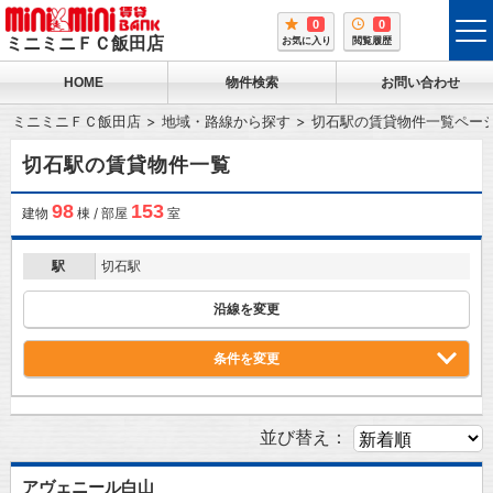
0
0
tog
ミニミニＦＣ飯田店
お気に入り
閲覧履歴
me
HOME
物件検索
お問い合わせ
ミニミニＦＣ飯田店
地域・路線から探す
切石駅の賃貸物件一覧ペー
切石駅の賃貸物件一覧
98
153
建物
棟 / 部屋
室
駅
切石駅
沿線を変更
条件を変更
並び替え：
アヴェニール白山