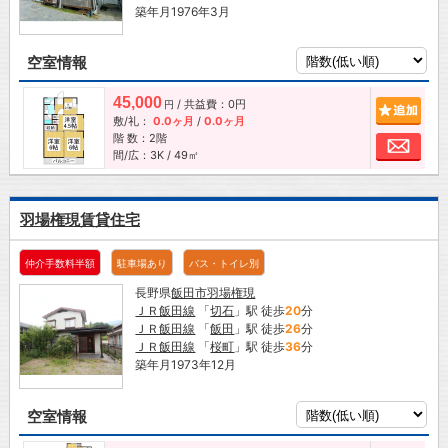
築年月1976年3月
空室情報
45,000
/ 共益費：0円
追加
円
敷/礼：
0.0ヶ月
/
0.0ヶ月
階 数：2階
お問
間/広：3K / 49㎡
羽場権現賃貸住宅
仲介手数料半額
駐車場あり
バス・トイレ別
長野県
飯田市
羽場権現
ＪＲ飯田線
「
切石
」駅 徒歩
20
分
ＪＲ飯田線
「
飯田
」駅 徒歩
26
分
ＪＲ飯田線
「
桜町
」駅 徒歩
36
分
築年月1973年12月
空室情報