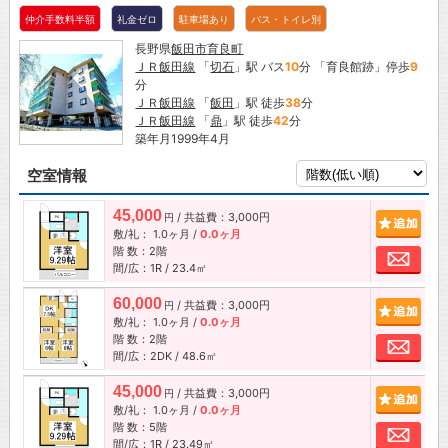
仲介手数料半額
礼金ゼロ
駐車場あり
バス・トイレ別
長野県
飯田市
育良町
ＪＲ飯田線
「
切石
」駅 バス
10
分 「育良館跡」停歩
9
分
ＪＲ飯田線
「
飯田
」駅 徒歩
38
分
ＪＲ飯田線
「
鼎
」駅 徒歩
42
分
築年月1999年4月
空室情報
45,000
/ 共益費：3,000円
追加
円
敷/礼：
1.0ヶ月
/
0.0ヶ月
階 数：2階
お問
間/広：1R / 23.4㎡
60,000
/ 共益費：3,000円
追加
円
敷/礼：
1.0ヶ月
/
0.0ヶ月
階 数：2階
お問
間/広：2DK / 48.6㎡
45,000
/ 共益費：3,000円
追加
円
敷/礼：
1.0ヶ月
/
0.0ヶ月
階 数：5階
お問
間/広：1R / 23.49㎡