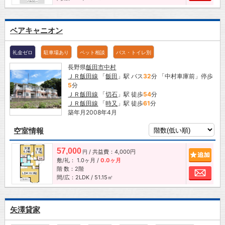
ベアキャニオン
礼金ゼロ
駐車場あり
ペット相談
バス・トイレ別
長野県
飯田市
中村
ＪＲ飯田線
「
飯田
」駅 バス
32
分 「中村車庫前」停歩
5
分
ＪＲ飯田線
「
切石
」駅 徒歩
54
分
ＪＲ飯田線
「
時又
」駅 徒歩
61
分
築年月2008年4月
空室情報
57,000
/ 共益費：4,000円
追加
円
敷/礼：
1.0ヶ月
/
0.0ヶ月
階 数：2階
お問
間/広：2LDK / 51.15㎡
矢澤貸家