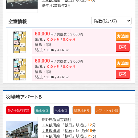
築年月2015年2月
空室情報
60,000
/ 共益費：3,000円
追加
円
敷/礼：
0.0ヶ月
/
0.0ヶ月
階 数：1階
お問
間/広：1LDK / 47.61㎡
60,000
/ 共益費：3,000円
追加
円
敷/礼：
0.0ヶ月
/
0.0ヶ月
階 数：1階
お問
間/広：1LDK / 47.61㎡
羽場崎アパートB
仲介手数料半額
敷金ゼロ
礼金ゼロ
駐車場あり
バス・トイレ別
長野県
飯田市
曙町
ＪＲ飯田線
「
飯田
」駅 徒歩
12
分
ＪＲ飯田線
「
切石
」駅 徒歩
16
分
ＪＲ飯田線
「
桜町
」駅 徒歩
22
分