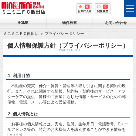
0
0
tog
ミニミニＦＣ飯田店
お気に入り
閲覧履歴
me
HOME
物件検索
お問い合わせ
ミニミニＦＣ飯田店
プライバシーポリシー
個人情報保護方針（プライバシーポリシー）
PRIVACY POLICY
1. 利用目的
不動産の売買・仲介・賃貸・管理等の取り引きに関する契約の履
行。また、それに関連する情報、契約時・契約後のサービス・アフ
ターケアの提供、皆様のご要望に応じた情報・サービスのための郵
便物、電話、メール等による営業活動。
2. 個人情報とは
お客様の個人情報とは、氏名、住所、生年月日、電話番号、Eメー
ルアドレス等の、特定のお客様個人を識別することができる情報を
いいます。