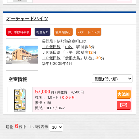
オーチャードハイツ
仲介手数料半額
礼金ゼロ
駐車場あり
バス・トイレ別
長野県
下伊那郡高森町
山吹
ＪＲ飯田線
「
山吹
」駅 徒歩
3
分
ＪＲ飯田線
「
下平
」駅 徒歩
12
分
ＪＲ飯田線
「
伊那大島
」駅 徒歩
39
分
築年月2009年4月
空室情報
57,000
/ 共益費：4,500円
追加
円
敷/礼：
1.0ヶ月
/
0.0ヶ月
階 数：1階
お問
間/広：1LDK / 36㎡
6
建物
棟中 1～6棟表示