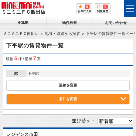
0
0
tog
ミニミニＦＣ飯田店
お気に入り
閲覧履歴
me
HOME
物件検索
お問い合わせ
ミニミニＦＣ飯田店
地域・路線から探す
下平駅の賃貸物件一覧ペー
下平駅の賃貸物件一覧
6
7
建物
棟 / 部屋
室
駅
下平駅
沿線を変更
条件を変更
並び替え：
レジデンス市田