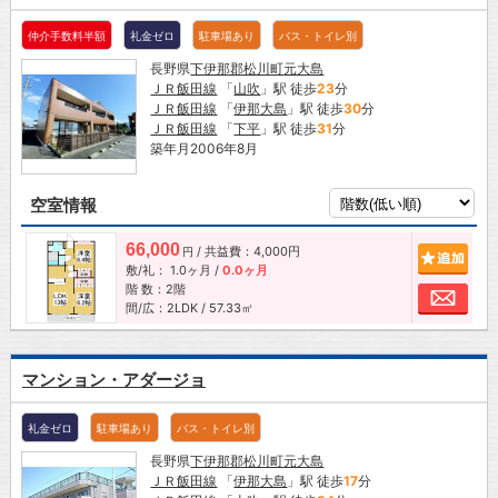
仲介手数料半額
礼金ゼロ
駐車場あり
バス・トイレ別
長野県
下伊那郡松川町
元大島
ＪＲ飯田線
「
山吹
」駅 徒歩
23
分
ＪＲ飯田線
「
伊那大島
」駅 徒歩
30
分
ＪＲ飯田線
「
下平
」駅 徒歩
31
分
築年月2006年8月
空室情報
66,000
/ 共益費：4,000円
追加
円
敷/礼：
1.0ヶ月
/
0.0ヶ月
階 数：2階
お問
間/広：2LDK / 57.33㎡
マンション・アダージョ
礼金ゼロ
駐車場あり
バス・トイレ別
長野県
下伊那郡松川町
元大島
ＪＲ飯田線
「
伊那大島
」駅 徒歩
17
分