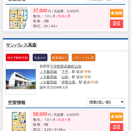
37,000
/ 共益費：3,000円
追加
円
敷/礼：
1.0ヶ月
/
0.0ヶ月
階 数：3階
お問
間/広：2K / 43㎡
サンパレス高森
仲介手数料半額
礼金ゼロ
駐車場あり
バス・トイレ別
長野県
下伊那郡高森町
山吹
ＪＲ飯田線
「
下平
」駅 徒歩
19
分
ＪＲ飯田線
「
山吹
」駅 徒歩
19
分
ＪＲ飯田線
「
伊那大島
」駅 徒歩
43
分
築年月2006年3月
空室情報
58,000
/ 共益費：4,000円
追加
円
敷/礼：
1.0ヶ月
/
0.0ヶ月
階 数：1階
お問
間/広：1LDK / 51.66㎡