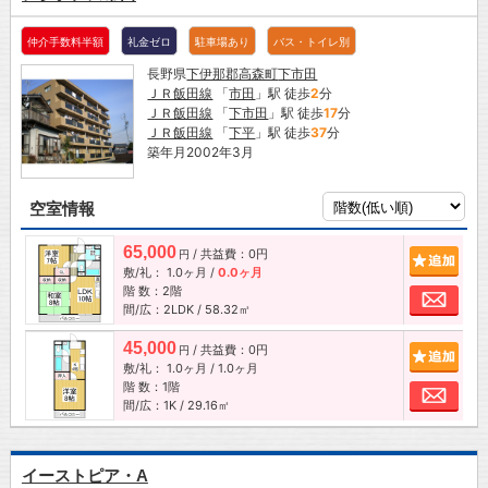
仲介手数料半額
礼金ゼロ
駐車場あり
バス・トイレ別
長野県
下伊那郡高森町
下市田
ＪＲ飯田線
「
市田
」駅 徒歩
2
分
ＪＲ飯田線
「
下市田
」駅 徒歩
17
分
ＪＲ飯田線
「
下平
」駅 徒歩
37
分
築年月2002年3月
空室情報
65,000
/ 共益費：0円
追加
円
敷/礼：
1.0ヶ月
/
0.0ヶ月
階 数：2階
お問
間/広：2LDK / 58.32㎡
45,000
/ 共益費：0円
追加
円
敷/礼：
1.0ヶ月
/
1.0ヶ月
階 数：1階
お問
間/広：1K / 29.16㎡
イーストピア・A