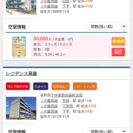
ＪＲ飯田線
「
山吹
」駅 徒歩
34
分
ＪＲ飯田線
「
下平
」駅 徒歩
45
分
築年月1996年11月
空室情報
50,000
/ 共益費：0円
追加
円
敷/礼：
2.0ヶ月
/
0.0ヶ月
階 数：2階
お問
間/広：1LDK / 46.2㎡
レジデンス高森
仲介手数料半額
礼金ゼロ
駐車場あり
バス・トイレ別
長野県
下伊那郡高森町
吉田
ＪＲ飯田線
「
市田
」駅 徒歩
11
分
ＪＲ飯田線
「
下市田
」駅 徒歩
26
分
ＪＲ飯田線
「
下平
」駅 徒歩
28
分
築年月1972年11月
空室情報