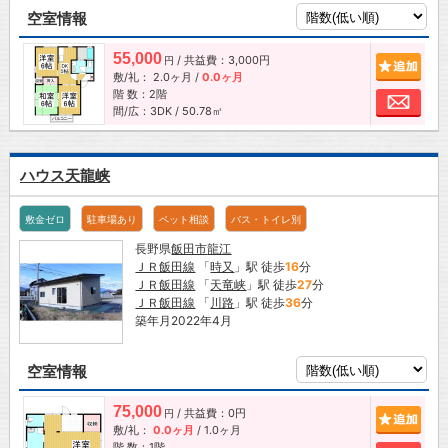
空室情報
55,000
/ 共益費：3,000円
追加
円
敷/礼：
2.0ヶ月
/
0.0ヶ月
階 数：2階
お問
間/広：3DK / 50.78㎡
ハウス天龍峡
敷金ゼロ
駐車場あり
ペット相談
バス・トイレ別
長野県
飯田市
龍江
ＪＲ飯田線
「
時又
」駅 徒歩
16
分
ＪＲ飯田線
「
天竜峡
」駅 徒歩
27
分
ＪＲ飯田線
「
川路
」駅 徒歩
36
分
築年月2022年4月
空室情報
75,000
/ 共益費：0円
追加
円
敷/礼：
0.0ヶ月
/
1.0ヶ月
階 数：1階