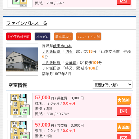
間/広：2DK / 39㎡
ファインパレス G
仲介手数料半額
礼金ゼロ
駐車場あり
バス・トイレ別
長野県
飯田市
山本
ＪＲ飯田線
「
切石
」駅 バス
15
分 「山本支所前」停歩
5
分
ＪＲ飯田線
「
天竜峡
」駅 徒歩
101
分
ＪＲ飯田線
「
時又
」駅 徒歩
106
分
築年月1997年3月
空室情報
57,000
/ 共益費：3,000円
追加
円
敷/礼：
2.0ヶ月
/
0.0ヶ月
階 数：2階
お問
間/広：3DK / 50.78㎡
57,000
/ 共益費：3,000円
追加
円
敷/礼：
2.0ヶ月
/
0.0ヶ月
階 数：2階
お問