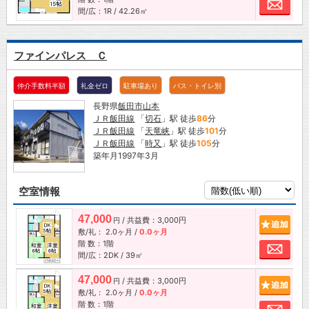
お問
間/広：1R / 42.26㎡
ファインパレス Ｃ
仲介手数料半額
礼金ゼロ
駐車場あり
バス・トイレ別
長野県
飯田市
山本
ＪＲ飯田線
「
切石
」駅 徒歩
86
分
ＪＲ飯田線
「
天竜峡
」駅 徒歩
101
分
ＪＲ飯田線
「
時又
」駅 徒歩
105
分
築年月1997年3月
空室情報
47,000
/ 共益費：3,000円
追加
円
敷/礼：
2.0ヶ月
/
0.0ヶ月
階 数：1階
お問
間/広：2DK / 39㎡
47,000
/ 共益費：3,000円
追加
円
敷/礼：
2.0ヶ月
/
0.0ヶ月
階 数：1階
お問