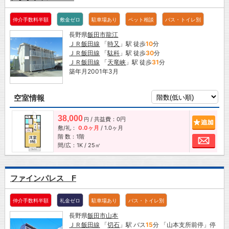
仲介手数料半額
敷金ゼロ
駐車場あり
ペット相談
バス・トイレ別
長野県
飯田市
龍江
ＪＲ飯田線
「
時又
」駅 徒歩
10
分
ＪＲ飯田線
「
駄科
」駅 徒歩
30
分
ＪＲ飯田線
「
天竜峡
」駅 徒歩
31
分
築年月2001年3月
空室情報
38,000
/ 共益費：0円
追加
円
敷/礼：
0.0ヶ月
/
1.0ヶ月
階 数：1階
お問
間/広：1K / 25㎡
ファインパレス F
仲介手数料半額
礼金ゼロ
駐車場あり
バス・トイレ別
長野県
飯田市
山本
ＪＲ飯田線
「
切石
」駅 バス
15
分 「山本支所前停」停