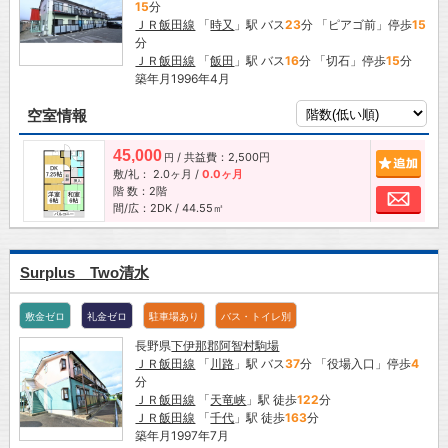
15
分
ＪＲ飯田線
「
時又
」駅 バス
23
分 「ピアゴ前」停歩
15
分
ＪＲ飯田線
「
飯田
」駅 バス
16
分 「切石」停歩
15
分
築年月1996年4月
空室情報
45,000
/ 共益費：2,500円
追加
円
敷/礼：
2.0ヶ月
/
0.0ヶ月
階 数：2階
お問
間/広：2DK / 44.55㎡
Surplus Two清水
敷金ゼロ
礼金ゼロ
駐車場あり
バス・トイレ別
長野県
下伊那郡阿智村
駒場
ＪＲ飯田線
「
川路
」駅 バス
37
分 「役場入口」停歩
4
分
ＪＲ飯田線
「
天竜峡
」駅 徒歩
122
分
ＪＲ飯田線
「
千代
」駅 徒歩
163
分
築年月1997年7月