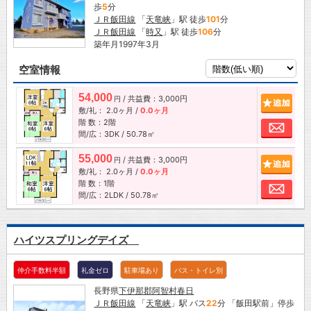
歩
5
分
ＪＲ飯田線
「
天竜峡
」駅 徒歩
101
分
ＪＲ飯田線
「
時又
」駅 徒歩
106
分
築年月1997年3月
空室情報
54,000
/ 共益費：3,000円
追加
円
敷/礼：
2.0ヶ月
/
0.0ヶ月
階 数：2階
お問
間/広：3DK / 50.78㎡
55,000
/ 共益費：3,000円
追加
円
敷/礼：
2.0ヶ月
/
0.0ヶ月
階 数：1階
お問
間/広：2LDK / 50.78㎡
ハイツスプリングデイズ
仲介手数料半額
礼金ゼロ
駐車場あり
バス・トイレ別
長野県
下伊那郡阿智村
春日
ＪＲ飯田線
「
天竜峡
」駅 バス
22
分 「飯田駅前」停歩