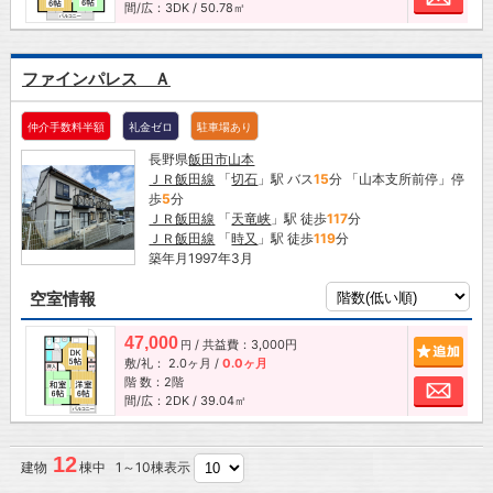
間/広：3DK / 50.78㎡
ファインパレス Ａ
仲介手数料半額
礼金ゼロ
駐車場あり
長野県
飯田市
山本
ＪＲ飯田線
「
切石
」駅 バス
15
分 「山本支所前停」停
歩
5
分
ＪＲ飯田線
「
天竜峡
」駅 徒歩
117
分
ＪＲ飯田線
「
時又
」駅 徒歩
119
分
築年月1997年3月
空室情報
47,000
/ 共益費：3,000円
追加
円
敷/礼：
2.0ヶ月
/
0.0ヶ月
階 数：2階
お問
間/広：2DK / 39.04㎡
12
建物
棟中 1～10棟表示