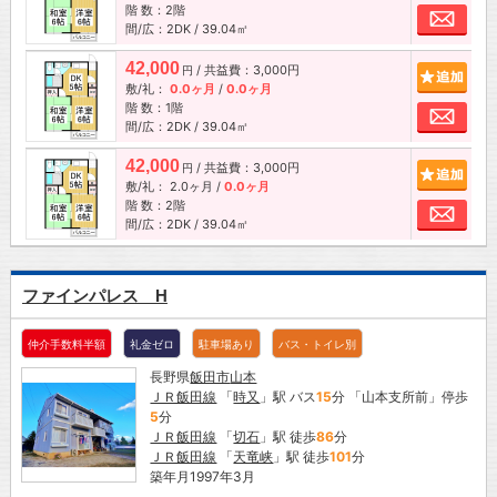
階 数：2階
お問
間/広：2DK / 39.04㎡
42,000
/ 共益費：3,000円
追加
円
敷/礼：
0.0ヶ月
/
0.0ヶ月
階 数：1階
お問
間/広：2DK / 39.04㎡
42,000
/ 共益費：3,000円
追加
円
敷/礼：
2.0ヶ月
/
0.0ヶ月
階 数：2階
お問
間/広：2DK / 39.04㎡
ファインパレス H
仲介手数料半額
礼金ゼロ
駐車場あり
バス・トイレ別
長野県
飯田市
山本
ＪＲ飯田線
「
時又
」駅 バス
15
分 「山本支所前」停歩
5
分
ＪＲ飯田線
「
切石
」駅 徒歩
86
分
ＪＲ飯田線
「
天竜峡
」駅 徒歩
101
分
築年月1997年3月