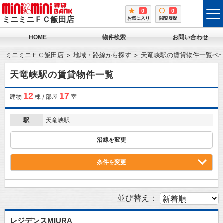
0
0
tog
ミニミニＦＣ飯田店
お気に入り
閲覧履歴
me
HOME
物件検索
お問い合わせ
ミニミニＦＣ飯田店
地域・路線から探す
天竜峡駅の賃貸物件一覧ペ
天竜峡駅の賃貸物件一覧
12
17
建物
棟 / 部屋
室
駅
天竜峡駅
沿線を変更
条件を変更
並び替え：
レジデンスMIURA