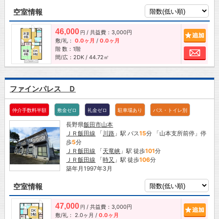
空室情報
46,000
/ 共益費：3,000円
追加
円
敷/礼：
0.0ヶ月
/
0.0ヶ月
階 数：1階
お問
間/広：2DK / 44.72㎡
ファインパレス Ｄ
仲介手数料半額
敷金ゼロ
礼金ゼロ
駐車場あり
バス・トイレ別
長野県
飯田市
山本
ＪＲ飯田線
「
川路
」駅 バス
15
分 「山本支所前停」停
歩
5
分
ＪＲ飯田線
「
天竜峡
」駅 徒歩
101
分
ＪＲ飯田線
「
時又
」駅 徒歩
106
分
築年月1997年3月
空室情報
47,000
/ 共益費：3,000円
追加
円
敷/礼：
2.0ヶ月
/
0.0ヶ月