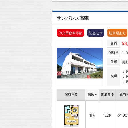
サンパレス高森
仲介手数料半額
礼金ゼロ
駐車場あり
58
賃料
間取り
1L
住所
長
Ｊ
交通
Ｊ
Ｊ
間取り図
階数
間取り
面積
1階
1LDK
51.6