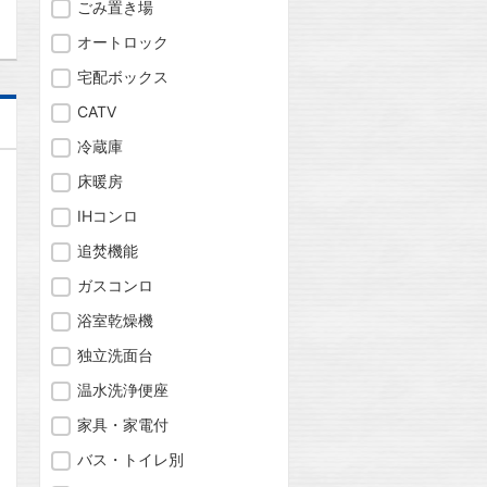
ごみ置き場
オートロック
宅配ボックス
CATV
冷蔵庫
床暖房
IHコンロ
追焚機能
ガスコンロ
浴室乾燥機
独立洗面台
温水洗浄便座
家具・家電付
バス・トイレ別
問合わせ