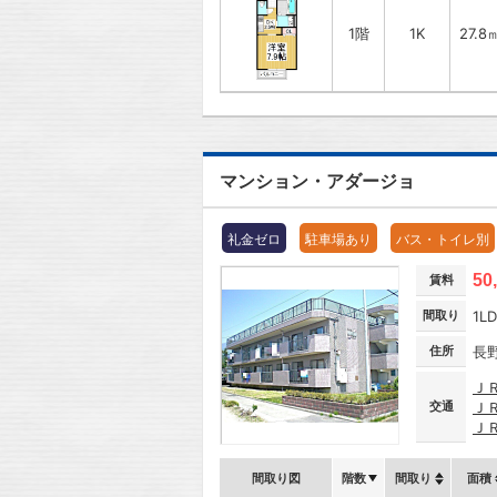
1階
1K
27.8
マンション・アダージョ
礼金ゼロ
駐車場あり
バス・トイレ別
50
賃料
間取り
1L
住所
長
Ｊ
交通
Ｊ
Ｊ
間取り図
階数
間取り
面積