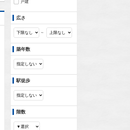
戸建
広さ
～
築年数
駅徒歩
階数
問合わせ