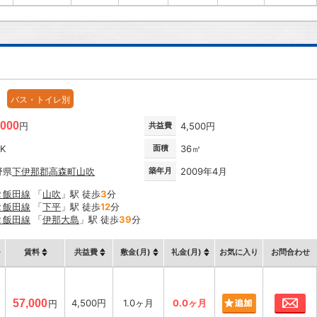
バス・トイレ別
,000
円
共益費
4,500円
DK
面積
36㎡
野県
下伊那郡高森町
山吹
築年月
2009年4月
Ｒ飯田線
「
山吹
」駅 徒歩
3
分
Ｒ飯田線
「
下平
」駅 徒歩
12
分
Ｒ飯田線
「
伊那大島
」駅 徒歩
39
分
賃料
共益費
敷金(月)
礼金(月)
お気に入り
お問合わせ
お
57,000
4,500円
1.0ヶ月
0.0ヶ月
円