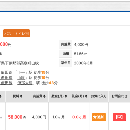
バス・トイレ別
,000
円
共益費
4,000円
DK
面積
51.66㎡
野県
下伊那郡高森町
山吹
築年月
2006年3月
Ｒ飯田線
「
下平
」駅 徒歩
19
分
Ｒ飯田線
「
山吹
」駅 徒歩
19
分
Ｒ飯田線
「
伊那大島
」駅 徒歩
43
分
賃料
共益費
敷金(月)
礼金(月)
お気に入り
お問合わせ
お
6㎡
58,000
4,000円
1.0ヶ月
0.0ヶ月
円