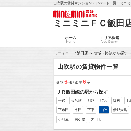
山吹駅の賃貸マンション・アパート一覧｜ミニミ
ミニミニＦＣ飯田
ホーム
エリア検索
Home
Area Search
ミニミニＦＣ飯田店
地域・路線から探す
山吹駅の賃貸物件一覧
6
6
建物
棟 / 部屋
室
ＪＲ飯田線の駅から探す
千代
天竜峡
川路
時又
駄科
毛
下市田
市田
下平
山吹
伊那大島
小町屋
駒ケ根
大田切