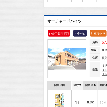
オーチャードハイツ
仲介手数料半額
礼金ゼロ
駐車場あり
57
賃料
間取り
1L
住所
長
Ｊ
交通
Ｊ
Ｊ
間取り図
階数
間取り
面積
1階
1LDK
36㎡