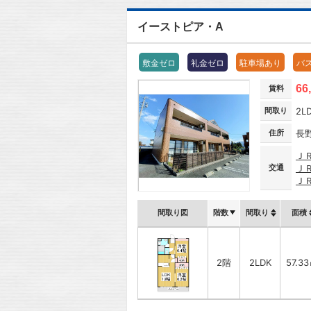
イーストピア・A
敷金ゼロ
礼金ゼロ
駐車場あり
バ
66
賃料
間取り
2L
住所
長
Ｊ
交通
Ｊ
Ｊ
間取り図
階数
間取り
面積
2階
2LDK
57.3