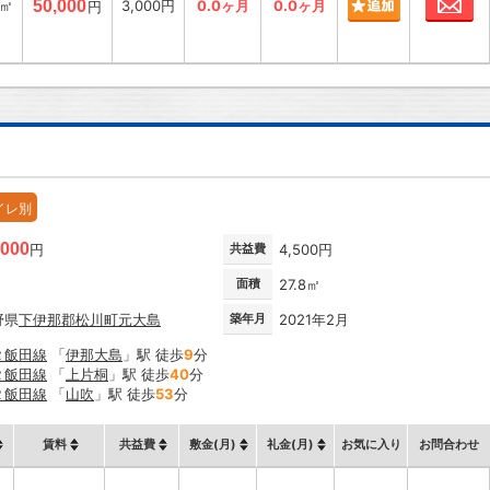
2㎡
50,000
3,000円
0.0ヶ月
0.0ヶ月
円
イレ別
,000
円
共益費
4,500円
面積
27.8㎡
野県
下伊那郡松川町
元大島
築年月
2021年2月
Ｒ飯田線
「
伊那大島
」駅 徒歩
9
分
Ｒ飯田線
「
上片桐
」駅 徒歩
40
分
Ｒ飯田線
「
山吹
」駅 徒歩
53
分
賃料
共益費
敷金(月)
礼金(月)
お気に入り
お問合わせ