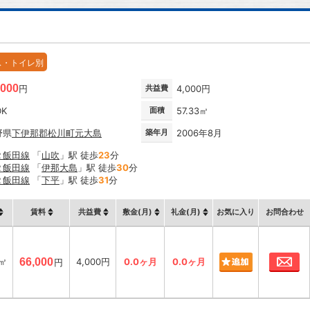
ス・トイレ別
,000
円
共益費
4,000円
DK
面積
57.33㎡
野県
下伊那郡松川町
元大島
築年月
2006年8月
Ｒ飯田線
「
山吹
」駅 徒歩
23
分
Ｒ飯田線
「
伊那大島
」駅 徒歩
30
分
Ｒ飯田線
「
下平
」駅 徒歩
31
分
賃料
共益費
敷金(月)
礼金(月)
お気に入り
お問合わせ
お
3㎡
66,000
4,000円
0.0ヶ月
0.0ヶ月
円