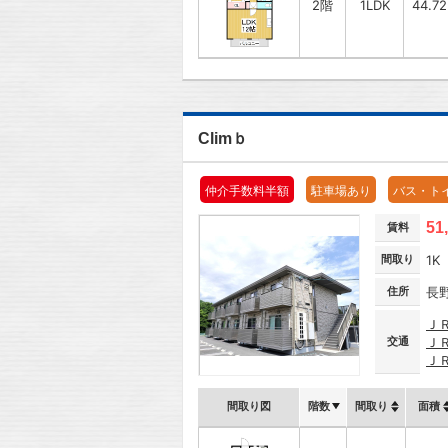
2階
1LDK
44.7
Climｂ
仲介手数料半額
駐車場あり
バス・ト
51
賃料
間取り
1K
住所
長
Ｊ
交通
Ｊ
Ｊ
間取り図
階数
間取り
面積