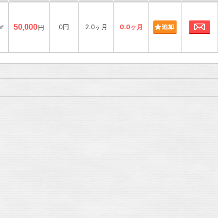
お
2㎡
50,000
0円
2.0ヶ月
0.0ヶ月
円