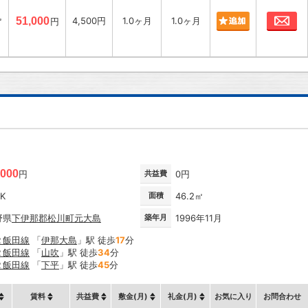
お
㎡
51,000
4,500円
1.0ヶ月
1.0ヶ月
円
,000
円
共益費
0円
DK
面積
46.2㎡
野県
下伊那郡松川町
元大島
築年月
1996年11月
Ｒ飯田線
「
伊那大島
」駅 徒歩
17
分
Ｒ飯田線
「
山吹
」駅 徒歩
34
分
Ｒ飯田線
「
下平
」駅 徒歩
45
分
賃料
共益費
敷金(月)
礼金(月)
お気に入り
お問合わせ