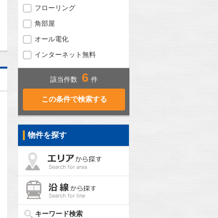
フローリング
問合わせ
角部屋
オール電化
インターネット無料
6
該当件数
件
物件を探す
Search for area
Search for line
キーワード検索