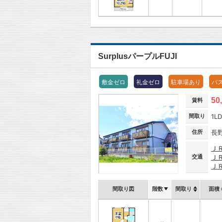
SurplusパープルFUJI
敷金ゼロ
礼金ゼロ
駐車場あり
バ
50
賃料
間取り
1L
住所
長
Ｊ
交通
Ｊ
Ｊ
間取り図
階数
間取り
面積