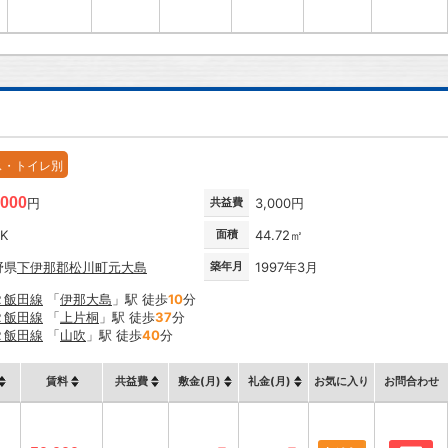
ス・トイレ別
,000
円
共益費
3,000円
DK
面積
44.72㎡
野県
下伊那郡松川町
元大島
築年月
1997年3月
Ｒ飯田線
「
伊那大島
」駅 徒歩
10
分
Ｒ飯田線
「
上片桐
」駅 徒歩
37
分
Ｒ飯田線
「
山吹
」駅 徒歩
40
分
賃料
共益費
敷金(月)
礼金(月)
お気に入り
お問合わせ
お