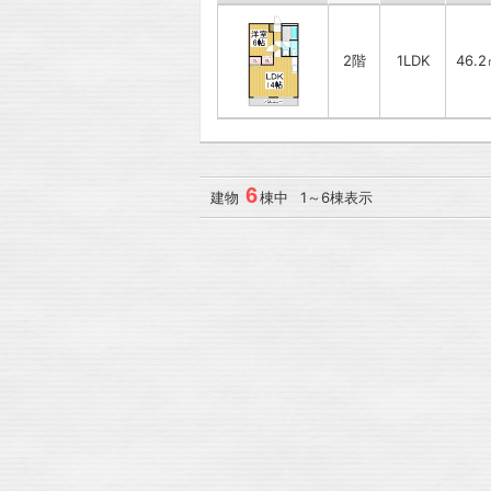
2階
1LDK
46.
6
建物
棟中 1～6棟表示