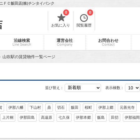
ニＦＣ飯田店(株)チンタイバンク
0
0
店
お気に入り
閲覧履歴
沿線検索
運営会社
お問合わせ
Line Search
Company
Contact
山吹駅の賃貸物件一覧ページ
並び替え：
表示棟数：
賀
伊那八幡
下山村
鼎
切石
飯田
桜町
伊那上郷
元善光寺
上片桐
伊那田島
高遠原
七久保
伊那本郷
飯島
田切
伊那福岡