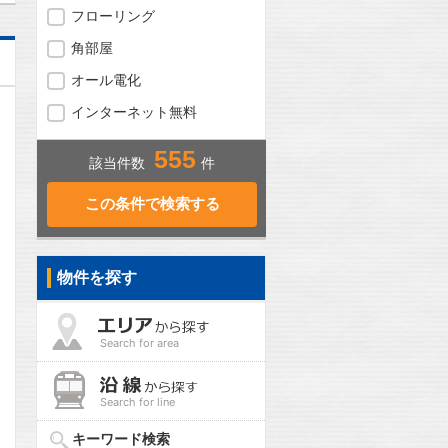
フローリング
角部屋
オール電化
インターネット無料
555
該当件数
件
物件を探す
Search for area
問合わせ
Search for line
キーワード検索