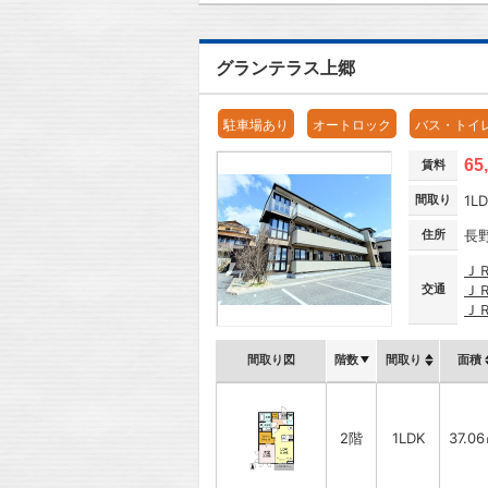
グランテラス上郷
駐車場あり
オートロック
バス・トイ
65
賃料
間取り
1L
住所
長
Ｊ
交通
Ｊ
Ｊ
間取り図
階数
間取り
面積
2階
1LDK
37.0