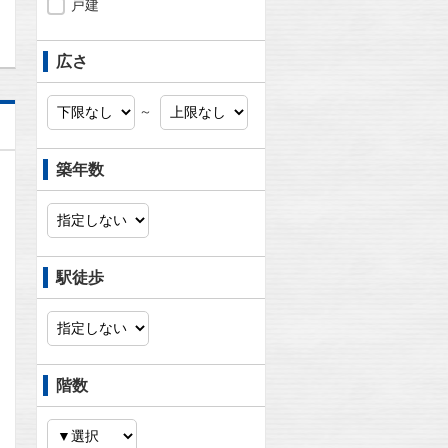
戸建
広さ
～
築年数
駅徒歩
階数