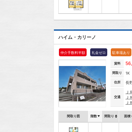
ハイム・カリーノ
仲介手数料半額
礼金ゼロ
駐車場あり
56
賃料
間取り
1K
住所
長
Ｊ
交通
Ｊ
Ｊ
間取り図
階数
間取り
面積