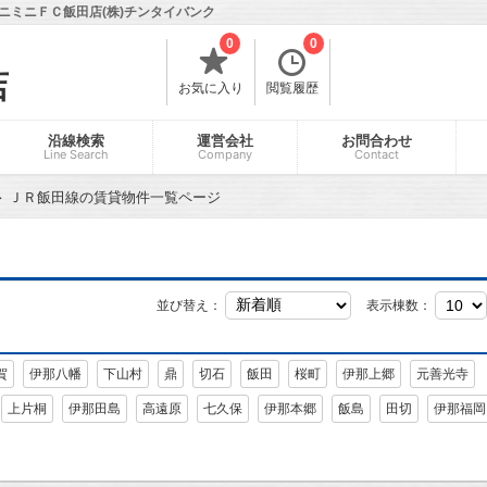
ニミニＦＣ飯田店(株)チンタイバンク
0
0
店
お気に入り
閲覧履歴
沿線検索
運営会社
お問合わせ
Line Search
Company
Contact
ＪＲ飯田線の賃貸物件一覧ページ
並び替え：
表示棟数：
賀
伊那八幡
下山村
鼎
切石
飯田
桜町
伊那上郷
元善光寺
上片桐
伊那田島
高遠原
七久保
伊那本郷
飯島
田切
伊那福岡