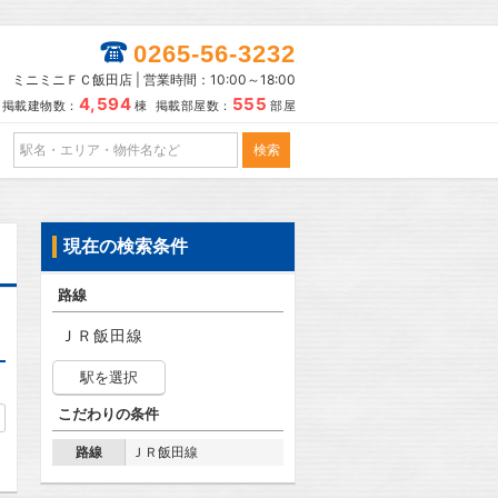
0265-56-3232
ミニミニＦＣ飯田店 | 営業時間：10:00～18:00
4,594
555
掲載建物数：
棟 掲載部屋数：
部屋
現在の検索条件
路線
ＪＲ飯田線
駅を選択
こだわりの条件
路線
ＪＲ飯田線