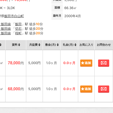
DK ~ 3LDK
面積
66.36㎡
野県
飯田市
白山町
築年月
2000年4月
Ｒ飯田線
「
飯田
」駅 徒歩
10
分
Ｒ飯田線
「
切石
」駅 徒歩
20
分
Ｒ飯田線
「
桜町
」駅 徒歩
20
分
賃料
共益費
敷金(月)
礼金(月)
お気に入り
お問合わせ
お
6㎡
78,000
5,000円
1.0ヶ月
0.0ヶ月
円
お
6㎡
68,000
5,000円
1.0ヶ月
0.0ヶ月
円