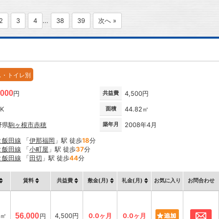
2
3
4
...
38
39
次へ »
ス・トイレ別
,000
円
共益費
4,500円
DK
面積
44.82㎡
野県
駒ヶ根市
赤穂
築年月
2008年4月
Ｒ飯田線
「
伊那福岡
」駅 徒歩
18
分
Ｒ飯田線
「
小町屋
」駅 徒歩
37
分
Ｒ飯田線
「
田切
」駅 徒歩
44
分
賃料
共益費
敷金(月)
礼金(月)
お気に入り
お問合わせ
お
2㎡
56,000
4,500円
0.0ヶ月
0.0ヶ月
円