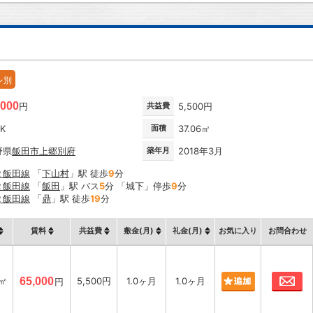
レ別
,000
円
共益費
5,500円
DK
面積
37.06㎡
野県
飯田市
上郷別府
築年月
2018年3月
Ｒ飯田線
「
下山村
」駅 徒歩
9
分
Ｒ飯田線
「
飯田
」駅 バス
5
分 「城下」停歩
9
分
Ｒ飯田線
「
鼎
」駅 徒歩
19
分
賃料
共益費
敷金(月)
礼金(月)
お気に入り
お問合わせ
お
6㎡
65,000
5,500円
1.0ヶ月
1.0ヶ月
円