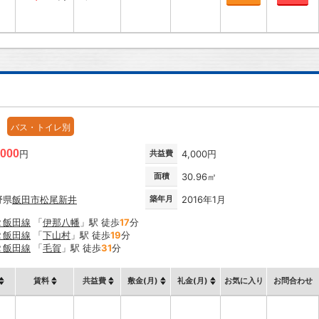
バス・トイレ別
,000
円
共益費
4,000円
面積
30.96㎡
野県
飯田市
松尾新井
築年月
2016年1月
Ｒ飯田線
「
伊那八幡
」駅 徒歩
17
分
Ｒ飯田線
「
下山村
」駅 徒歩
19
分
Ｒ飯田線
「
毛賀
」駅 徒歩
31
分
賃料
共益費
敷金(月)
礼金(月)
お気に入り
お問合わせ