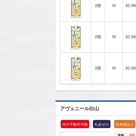
2階
1K
30.9
2階
1K
30.9
2階
1K
30.9
アヴェニール白山
仲介手数料半額
礼金ゼロ
駐車場あり
68
賃料