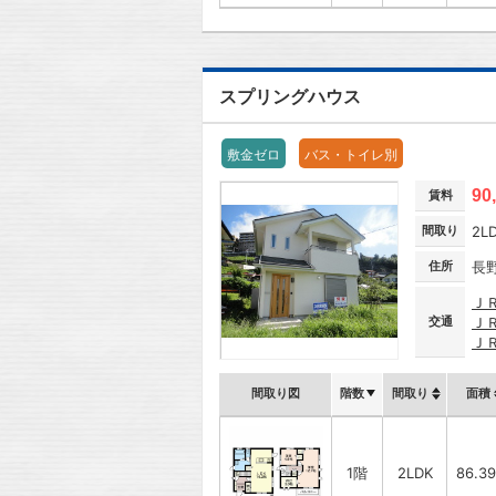
スプリングハウス
敷金ゼロ
バス・トイレ別
90
賃料
間取り
2L
住所
長
Ｊ
交通
Ｊ
Ｊ
間取り図
階数
間取り
面積
1階
2LDK
86.3