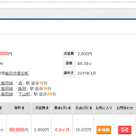
,000
円
共益費
2,900円
DK
面積
86.39㎡
野県
飯田市
愛宕町
築年月
2011年3月
Ｒ飯田線
「
鼎
」駅 徒歩
16
分
Ｒ飯田線
「
飯田
」駅 徒歩
19
分
Ｒ飯田線
「
下山村
」駅 徒歩
20
分
賃料
共益費
敷金(月)
礼金(月)
お気に入り
お問合わせ
お
9㎡
90,000
2,900円
0.0ヶ月
10.0万円
円