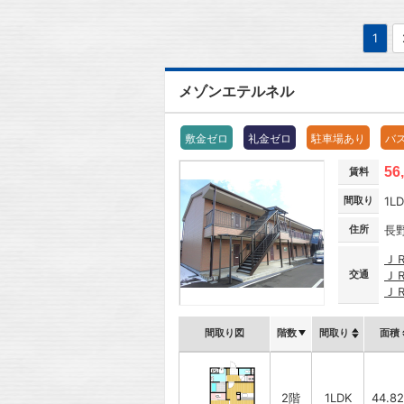
1
メゾンエテルネル
敷金ゼロ
礼金ゼロ
駐車場あり
バ
56
賃料
間取り
1L
住所
長
Ｊ
交通
Ｊ
Ｊ
間取り図
階数
間取り
面積
2階
1LDK
44.8