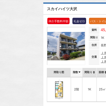
スカイハイツ大沢
仲介手数料半額
礼金ゼロ
バス・トイ
45
賃料
間取り
1K
住所
長
Ｊ
交通
Ｊ
Ｊ
間取り図
階数
間取り
面積
2階
1K
25㎡