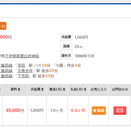
レ別
,000
円
共益費
1,000円
面積
25㎡
野県
下伊那郡豊丘村
神稲
築年月
1996年11月
Ｒ飯田線
「
市田
」駅 バス
38
分 「小園」停歩
3
分
Ｒ飯田線
「
元善光寺
」駅 徒歩
53
分
Ｒ飯田線
「
下市田
」駅 徒歩
53
分
賃料
共益費
敷金(月)
礼金(月)
お気に入り
お問合わせ
お
45,000
1,000円
1.0ヶ月
0.0ヶ月
円