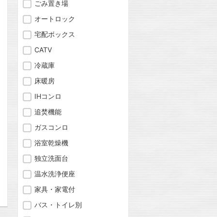
ごみ置き場
オートロック
宅配ボックス
CATV
冷蔵庫
床暖房
IHコンロ
追焚機能
問合わせ
ガスコンロ
浴室乾燥機
独立洗面台
問合わせ
温水洗浄便座
家具・家電付
バス・トイレ別