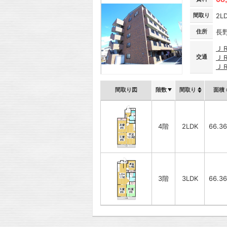
間取り
2L
住所
長
Ｊ
交通
Ｊ
Ｊ
間取り図
階数
間取り
面積
4階
2LDK
66.3
3階
3LDK
66.3