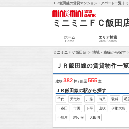
ＪＲ飯田線の賃貸マンション・アパート一覧｜ミ
ミニミニＦＣ飯田
ホーム
エリア検索
Home
Area Search
ミニミニＦＣ飯田店
地域・路線から探す
ＪＲ飯田線の賃貸物件一覧
382
555
建物
棟 / 部屋
室
ＪＲ飯田線の駅から探す
千代
天竜峡
川路
時又
駄科
毛
下市田
市田
下平
山吹
伊那大島
小町屋
駒ケ根
大田切