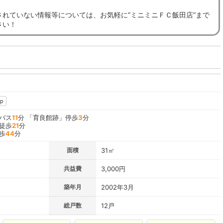
されていない情報等については、お気軽に”ミニミニＦＣ飯田店”まで
さい！
p
 バス
11
分 「育良館跡」停歩
3
分
 徒歩
21
分
歩
44
分
面積
31㎡
共益費
3,000円
築年月
2002年3月
総戸数
12戸