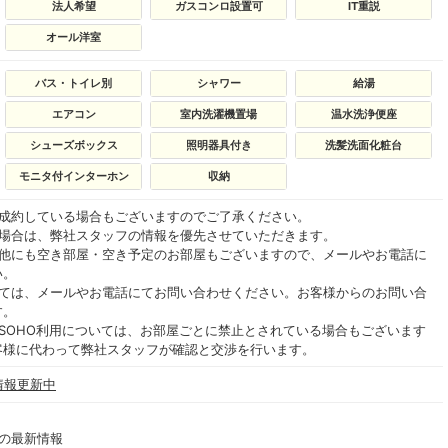
法人希望
ガスコンロ設置可
IT重説
オール洋室
バス・トイレ別
シャワー
給湯
エアコン
室内洗濯機置場
温水洗浄便座
シューズボックス
照明器具付き
洗髪洗面化粧台
モニタ付インターホン
収納
ご成約している場合もございますのでご了承ください。
る場合は、弊社スタッフの情報を優先させていただきます。
の他にも空き部屋・空き予定のお部屋もございますので、メールやお電話に
い。
いては、メールやお電話にてお問い合わせください。お客様からのお問い合
す。
SOHO利用については、お部屋ごとに禁止とされている場合もございます
客様に代わって弊社スタッフが確認と交渉を行います。
情報更新中
の最新情報