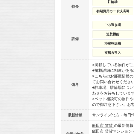
駐輪場
特長
初期費用カード決済可
ごみ置き場
追焚機能
設備
浴室乾燥機
複層ガラス
※掲載している物件が
※掲載詳細に相違があ
※こちらのお部屋情報
てお問い合わせくださ
備考
※駐車場、駐輪場につ
わせをお待ちしていま
※ペット相談可の物件や
ので御注意下さい。お
サンライズ北方 - 毎日
最新情報
飯田市 賃貸
の最新情報
飯田市 賃貸マンション
付近の物件