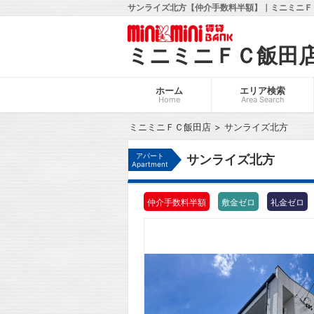
サンライズ北方【仲介手数料半額】｜ミニミニＦＣ
ミニミニＦＣ飯田
ホーム
エリア検索
Home
Area Search
ミニミニＦＣ飯田店
サンライズ北方
アパート
サンライズ北方
Apartment
仲介手数料半額
敷金ゼロ
礼金ゼロ