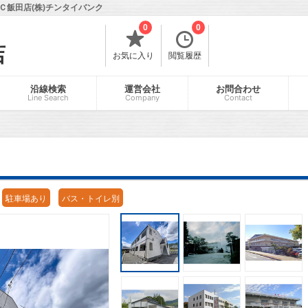
飯田店(株)チンタイバンク
0
0
店
お気に入り
閲覧履歴
沿線検索
運営会社
お問合わせ
Line Search
Company
Contact
駐車場あり
バス・トイレ別