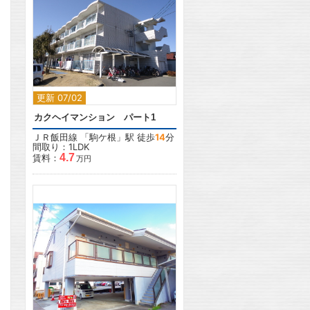
2
更新 07/02
カクヘイマンション パート1
ＪＲ飯田線
「
駒ケ根
」駅 徒歩
14
分
間取り：1LDK
4.7
賃料：
万円
2