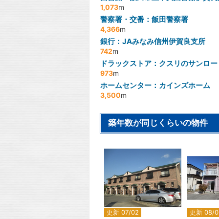
1,073
m
警察署・交番：飯田警察署
4,366
m
銀行：JAみなみ信州伊賀良支所
742
m
ドラックストア：クスリのサンロー
973
m
ホームセンター：カインズホーム
3,500
m
築年数が同じくらいの物件
2
更新 07/02
更新 08/0