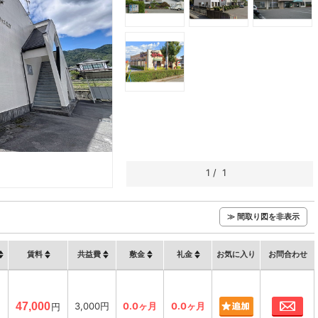
1
/
1
≫ 間取り図を非表示
賃料
共益費
敷金
礼金
お気に入り
お問合わせ
お
㎡
47,000
3,000円
0.0ヶ月
0.0ヶ月
円