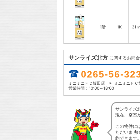
1階
1K
31
サンライズ北方
に関するお問合
0265-56-32
ミニミニＦＣ飯田店
ミニミニＦＣ
営業時間：10:00～18:00
サンライズ
現在、空室
この物件に
ただいま 敷
約できます