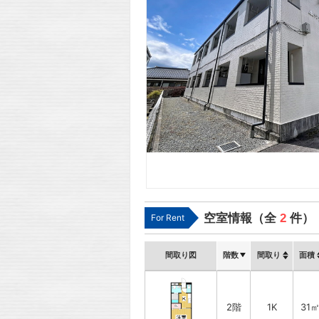
空室情報（全
2
件）
For Rent
間取り図
階数
間取り
面積
2階
1K
31