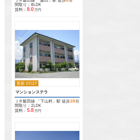
ＪＲ飯田線
「
飯田
」駅 徒歩
8
分
間取り：8LDK
8.0
賃料：
万円
2
更新 07/27
マンションステラ
ＪＲ飯田線
「
下山村
」駅 徒歩
28
分
間取り：2LDK
5.8
賃料：
万円