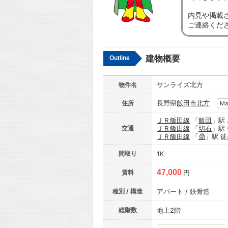
内見や掲載
ご連絡くだ
建物概要
Outline
サンライズ北方
物件名
長野県
飯田市
北方
住所
Ma
ＪＲ飯田線
「
飯田
」駅
交通
ＪＲ飯田線
「
切石
」駅
ＪＲ飯田線
「
鼎
」駅 徒
間取り
1K
47,000
賃料
円
種別 / 構造
アパート / 鉄骨造
総階数
地上2階