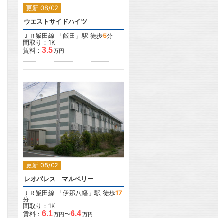
更新 08/02
ウエストサイドハイツ
ＪＲ飯田線
「
飯田
」駅 徒歩
5
分
間取り：1K
3.5
賃料：
万円
2
2
更新 08/02
レオパレス マルベリー
ＪＲ飯田線
「
伊那八幡
」駅 徒歩
17
分
間取り：1K
6.1
6.4
賃料：
〜
万円
万円