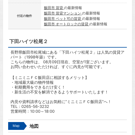
飯田市 賃貸
の最新情報
飯田市 賃貸マンション
の最新情報
付近の物件
飯田市 ペット可の賃貸
の最新情報
飯田市 オートロックの賃貸
の最新情報
下田ハイツ松尾２
長野県飯田市松尾城にある「下田ハイツ松尾２」は人気の賃貸ア
パート（1998年築）です。
こちらの物件は、 08月09日現在、空室が1室ございます。
お問い合わせいただければ、すぐに内見が可能です。
【ミニミニＦＣ飯田店に相談するメリット】
・地域最大級の物件情報
・初期費用をできるだけ安く！
・新生活の不安を解消できるようサポートいたします！
内見や資料請求などはお気軽に”ミニミニＦＣ飯田店”へ！
TEL：
0265-56-3232
営業時間：10:00～18:00
Map
地図