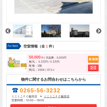
For Rent
空室情報（全
1
件）
50,000
/ 共益費：3,000円
追加
円
敷/礼：
5.3万円
/
5.3万円
階 数：2階
お問
間/広：2SDK / 47.2㎡
物件に関するお問合わせはこちらから
0265-56-3232
ミニミニＦＣ飯田店
ミニミニＦＣ飯田店
営業時間：10:00～18:00