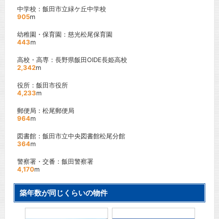
中学校：飯田市立緑ケ丘中学校
905
m
幼稚園・保育園：慈光松尾保育園
443
m
高校・高専：長野県飯田OIDE長姫高校
2,342
m
役所：飯田市役所
4,233
m
郵便局：松尾郵便局
964
m
図書館：飯田市立中央図書館松尾分館
364
m
警察署・交番：飯田警察署
4,170
m
築年数が同じくらいの物件