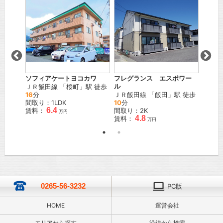
ソフィアケートヨコカワ
フレグランス エスポワー
ロイヤ
郷
」駅
ＪＲ飯田線
「
桜町
」駅 徒歩
ル
ＪＲ飯
16
分
ＪＲ飯田線
「
飯田
」駅 徒歩
徒歩
12
間取り：1LDK
10
分
間取り
6.4
賃料：
間取り：2K
賃料：
万円
4.8
賃料：
万円
0265-56-3232
PC版
HOME
運営会社
エリアから探す
沿線から検索