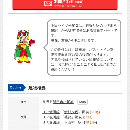
下田ハイツ松尾２は、最寄り駅の「伊那八
幡駅」から徒歩10分にある賃貸アパートで
す。
現在、空室が1件ございます。
この物件には、駐車場、バス・トイレ別、
洗髪洗面化粧台等の設備があります。
内見や掲載されていない情報等について
は、お気軽に”ミニミニＦＣ飯田店”までご
連絡ください！
建物概要
Outline
長野県
飯田市
松尾城
Map
住所
ＪＲ飯田線
「
伊那八幡
」駅 徒歩
10
分
ＪＲ飯田線
「
毛賀
」駅 徒歩
11
分
交通
ＪＲ飯田線
「
下山村
」駅 徒歩
24
分