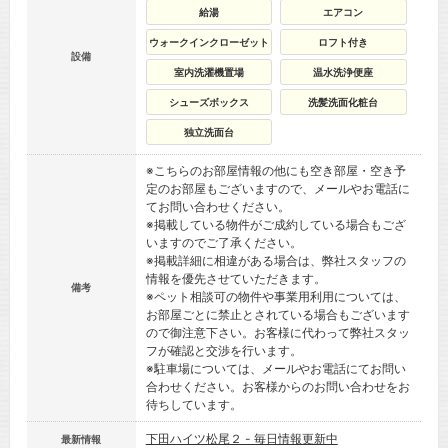
給湯
エアコン
ウォークインクローゼット
ロフト付き
設備
室内洗濯機置場
温水洗浄便座
シューズボックス
洗髪洗面化粧台
独立洗面台
※こちらのお部屋情報の他にも空き部屋・空き予
定のお部屋もございますので、メールやお電話に
てお問い合わせください。
※掲載している物件がご成約している場合もござ
いますのでご了承ください。
※掲載詳細に相違がある場合は、弊社スタッフの
情報を優先させていただきます。
備考
※ペット相談可の物件や事業用利用については、
お部屋ごとに禁止とされている場合もございます
ので御注意下さい。お客様に代わって弊社スタッ
フが確認と交渉を行います。
※駐車場については、メールやお電話にてお問い
合わせください。お客様からのお問い合わせをお
待ちしています。
下田ハイツ松尾２ - 毎日情報更新中
最新情報