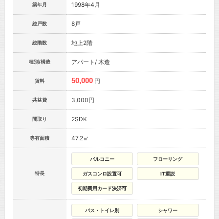
1998年4月
築年月
8戸
総戸数
地上2階
総階数
アパート/ 木造
種別/構造
50,000
円
賃料
3,000円
共益費
2SDK
間取り
47.2㎡
専有面積
バルコニー
フローリング
特長
ガスコンロ設置可
IT重説
初期費用カード決済可
バス・トイレ別
シャワー