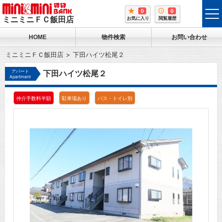
0
0
tog
ミニミニＦＣ飯田店
お気に入り
閲覧履歴
me
HOME
物件検索
お問い合わせ
ミニミニＦＣ飯田店
下田ハイツ松尾２
アパート
下田ハイツ松尾２
Apartment
仲介手数料半額
駐車場あり
バス・トイレ別