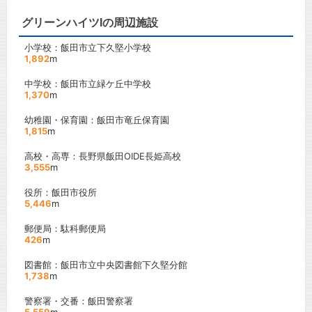
グリーンハイツIの周辺施設
小学校：飯田市立下久堅小学校
1,892
m
中学校：飯田市立緑ケ丘中学校
1,370
m
幼稚園・保育園：飯田市竜丘保育園
1,815
m
高校・高専：長野県飯田OIDE長姫高校
3,555
m
役所：飯田市役所
5,446
m
郵便局：駄科郵便局
426
m
図書館：飯田市立中央図書館下久堅分館
1,738
m
警察署・交番：飯田警察署