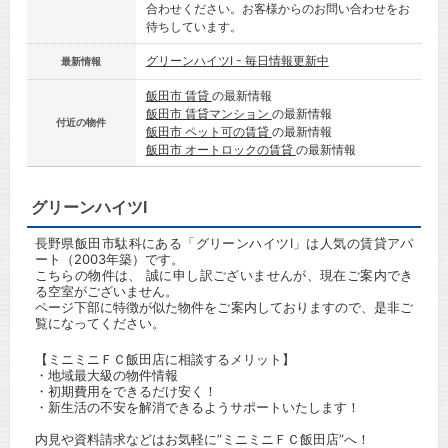
合わせください。お客様からのお問い合わせをお
待ちしています。
グリーンハイツI - 毎日情報更新中
最新情報
飯田市 賃貸
の最新情報
飯田市 賃貸マンション
の最新情報
付近の物件
飯田市 ペット可の賃貸
の最新情報
飯田市 オートロックの賃貸
の最新情報
グリーンハイツI
長野県飯田市駄科にある「グリーンハイツI」は人気の賃貸アパ
ート（2003年築）です。
こちらの物件は、 誠に申し訳ございませんが、現在ご案内でき
る空室がございません。
ページ下部に特徴が似た物件をご案内しておりますので、是非ご
覧になってください。
【ミニミニＦＣ飯田店に相談するメリット】
・地域最大級の物件情報
・初期費用をできるだけ安く！
・新生活の不安を解消できるようサポートいたします！
内見や資料請求などはお気軽に”ミニミニＦＣ飯田店”へ！