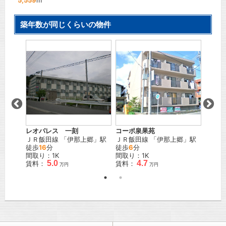
5,559
m
築年数が同じくらいの物件
レオパレス 一刻
コーポ泉果苑
エスポ
駅 徒歩
ＪＲ飯田線
「
伊那上郷
」駅
ＪＲ飯田線
「
伊那上郷
」駅
ＪＲ飯
徒歩
16
分
徒歩
6
分
25
分
K
間取り：1K
間取り：1K
間取り
5.0
4.7
賃料：
賃料：
賃料：
万円
万円
万円