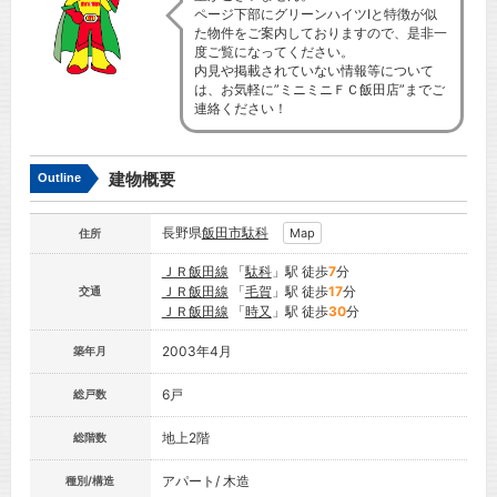
ページ下部にグリーンハイツIと特徴が似
た物件をご案内しておりますので、是非一
度ご覧になってください。
内見や掲載されていない情報等について
は、お気軽に”ミニミニＦＣ飯田店”までご
連絡ください！
建物概要
Outline
長野県
飯田市
駄科
Map
住所
ＪＲ飯田線
「
駄科
」駅 徒歩
7
分
ＪＲ飯田線
「
毛賀
」駅 徒歩
17
分
交通
ＪＲ飯田線
「
時又
」駅 徒歩
30
分
2003年4月
築年月
6戸
総戸数
地上2階
総階数
アパート/ 木造
種別/構造