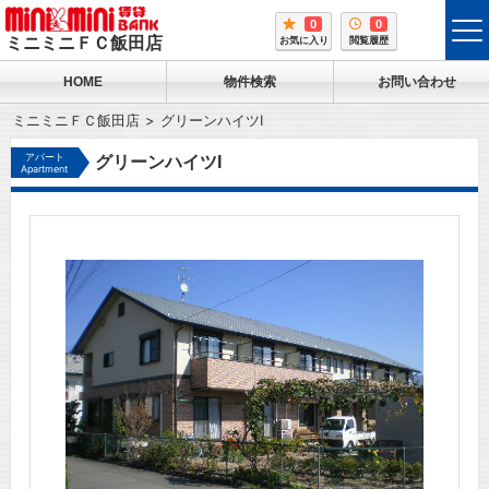
0
0
tog
ミニミニＦＣ飯田店
お気に入り
閲覧履歴
me
HOME
物件検索
お問い合わせ
ミニミニＦＣ飯田店
グリーンハイツI
アパート
グリーンハイツI
Apartment