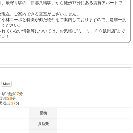
は、最寄り駅の「伊那八幡駅」から徒歩17分にある賃貸アパートで
は現在、ご案内できる空室がございません。
に小林コーポと特徴が似た物件をご案内しておりますので、是非一度
てください。
されていない情報等については、お気軽に”ミニミニＦＣ飯田店”まで
さい！
Map
」駅 徒歩
17
分
 徒歩
26
分
駅 徒歩
27
分
面積
共益費