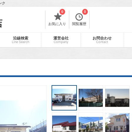
ンク
0
0
店
お気に入り
閲覧履歴
沿線検索
運営会社
お問合わせ
Line Search
Company
Contact