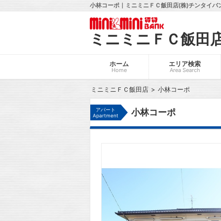
小林コーポ｜ミニミニＦＣ飯田店(株)チンタイバ
ミニミニＦＣ飯田
ホーム
エリア検索
Home
Area Search
ミニミニＦＣ飯田店
小林コーポ
アパート
小林コーポ
Apartment