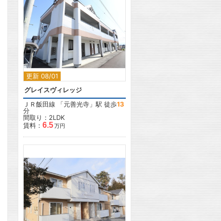
2
更新 08/01
グレイスヴィレッジ
ＪＲ飯田線
「
元善光寺
」駅 徒歩
13
分
間取り：2LDK
6.5
賃料：
万円
2