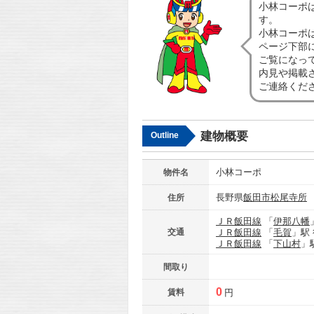
小林コーポ
す。
小林コーポ
ページ下部
ご覧になっ
内見や掲載
ご連絡くだ
建物概要
Outline
小林コーポ
物件名
長野県
飯田市
松尾寺所
住所
ＪＲ飯田線
「
伊那八幡
交通
ＪＲ飯田線
「
毛賀
」駅
ＪＲ飯田線
「
下山村
」
間取り
0
賃料
円