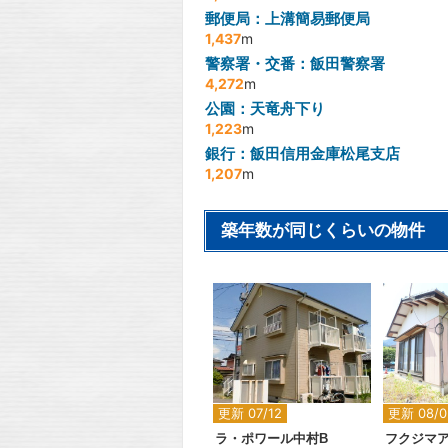
郵便局：上溝簡易郵便局
1,437
m
警察署・交番：飯田警察署
4,272
m
公園：天竜舟下り
1,223
m
銀行：飯田信用金庫松尾支店
1,207
m
築年数が同じくらいの物件
2
更新 07/12
更新 08/0
ラ・ポワール中村B
フクジマ