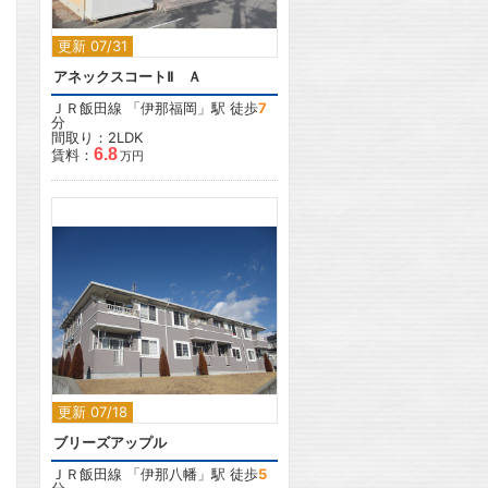
更新 07/31
アネックスコートⅡ Ａ
ＪＲ飯田線
「
伊那福岡
」駅 徒歩
7
分
間取り：2LDK
6.8
賃料：
万円
2
更新 07/18
ブリーズアップル
ＪＲ飯田線
「
伊那八幡
」駅 徒歩
5