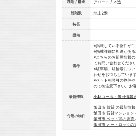
種別 / 構造
アパート / 木造
総階数
地上2階
特長
設備
※掲載している物件が
※掲載詳細に相違があ
※こちらのお部屋情報
てお問い合わせくださ
備考
※駐車場、駐輪場につ
わせをお待ちしていま
※ペット相談可の物件や
ので御注意下さい。お
小林コーポ - 毎日情報
最新情報
飯田市 賃貸
の最新情報
飯田市 賃貸マンション
付近の物件
飯田市 ペット可の賃貸
飯田市 オートロックの