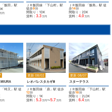
「
飯田
」駅
ＪＲ飯田線
「
下山村
」駅
ＪＲ飯田線
「
飯島
」駅 徒
徒歩
9
分
歩
14
分
DK
間取り：1DK
間取り：2DK
万円
3.3
4.0
賃料：
賃料：
万円
万円
2
2
2
7
更新 08/02
更新 08/07
MIURA
レオパレスタカギⅢ
スターテラス
「
時又
」駅 徒
ＪＲ飯田線
「
鼎
」駅 徒歩
ＪＲ飯田線
「
下山村
」駅
12
分
徒歩
16
分
K
間取り：1K
間取り：2LDK
5.3
5.7
6.4
賃料：
〜
賃料：
万円
万円
万円
万円