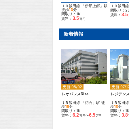
ＪＲ飯田線
「
伊那上郷
」駅
ＪＲ飯田線
徒歩
13
分
間取り：2
間取り：1K
3.5
賃料：
3.5
賃料：
万円
新着情報
2
更新 08/02
更新 07/1
レオパレスRise
レジデンス
ＪＲ飯田線
「
切石
」駅 徒
ＪＲ飯田線
歩
18
分
歩
10
分
間取り：1K
間取り：1
6.2
6.5
3.8
賃料：
〜
賃料：
万円
万円