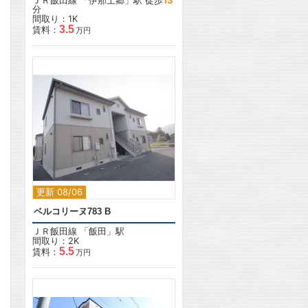
ＪＲ飯田線
「
伊那上郷
」駅 徒歩
13
分
間取り：1K
3.5
賃料：
万円
2
更新 08/06
ベルコリーヌ783 B
ＪＲ飯田線
「
飯田
」駅
間取り：2K
5.5
賃料：
万円