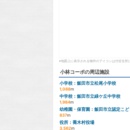
※地図上に表示される物件のアイコンは付近住所
小林コーポの周辺施設
小学校：飯田市立松尾小学校
1,088
m
中学校：飯田市立緑ケ丘中学校
1,984
m
幼稚園・保育園：飯田市立認定こど
837
m
役所：喬木村役場
3,562
m