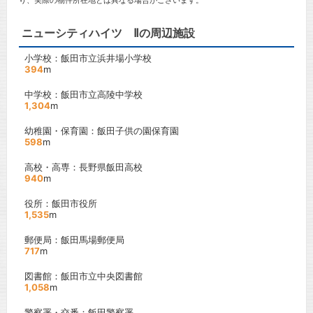
り、実際の物件所在地とは異なる場合がございます。
ニューシティハイツ Ⅱの周辺施設
小学校：飯田市立浜井場小学校
394
m
中学校：飯田市立高陵中学校
1,304
m
幼稚園・保育園：飯田子供の園保育園
598
m
高校・高専：長野県飯田高校
940
m
役所：飯田市役所
1,535
m
郵便局：飯田馬場郵便局
717
m
図書館：飯田市立中央図書館
1,058
m
警察署・交番：飯田警察署