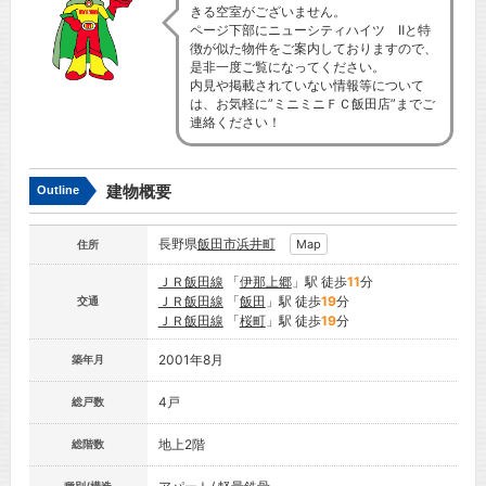
きる空室がございません。
ページ下部にニューシティハイツ Ⅱと特
徴が似た物件をご案内しておりますので、
是非一度ご覧になってください。
内見や掲載されていない情報等について
は、お気軽に”ミニミニＦＣ飯田店”までご
連絡ください！
建物概要
Outline
長野県
飯田市
浜井町
Map
住所
ＪＲ飯田線
「
伊那上郷
」駅 徒歩
11
分
ＪＲ飯田線
「
飯田
」駅 徒歩
19
分
交通
ＪＲ飯田線
「
桜町
」駅 徒歩
19
分
2001年8月
築年月
4戸
総戸数
地上2階
総階数