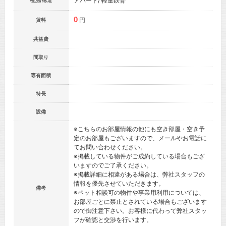
アパート/ 軽量鉄骨
種別/構造
0
円
賃料
共益費
間取り
専有面積
特長
設備
※こちらのお部屋情報の他にも空き部屋・空き予
定のお部屋もございますので、メールやお電話に
てお問い合わせください。
※掲載している物件がご成約している場合もござ
いますのでご了承ください。
※掲載詳細に相違がある場合は、弊社スタッフの
情報を優先させていただきます。
備考
※ペット相談可の物件や事業用利用については、
お部屋ごとに禁止とされている場合もございます
ので御注意下さい。お客様に代わって弊社スタッ
フが確認と交渉を行います。