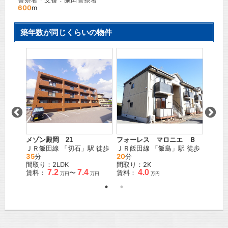
600
m
築年数が同じくらいの物件
メゾン殿岡 21
中曽根
フォーレス マロニエ Ｂ
郷
」駅
ＪＲ飯田線
「
切石
」駅 徒歩
ＪＲ飯
ＪＲ飯田線
「
飯島
」駅 徒歩
35
分
15
分
20
分
間取り：2LDK
間取り
間取り：2K
7.2
7.4
4.0
賃料：
〜
賃料：
賃料：
万円
万円
万円