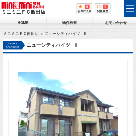
0
0
tog
ミニミニＦＣ飯田店
お気に入り
閲覧履歴
me
HOME
物件検索
お問い合わせ
ミニミニＦＣ飯田店
ニューシティハイツ Ⅱ
アパート
ニューシティハイツ Ⅱ
Apartment