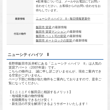
※駐車場については、メールやお電話にてお問い
合わせください。お客様からのお問い合わせをお
待ちしています。
ニューシティハイツ Ⅱ - 毎日情報更新中
最新情報
飯田市 賃貸
の最新情報
飯田市 賃貸マンション
の最新情報
付近の物件
飯田市 ペット可の賃貸
の最新情報
飯田市 オートロックの賃貸
の最新情報
ニューシティハイツ Ⅱ
長野県飯田市浜井町にある「ニューシティハイツ Ⅱ」は人気の
賃貸アパート（2001年築）です。
こちらの物件は、 誠に申し訳ございませんが、現在ご案内でき
る空室がございません。
ページ下部に特徴が似た物件をご案内しておりますので、是非ご
覧になってください。
【ミニミニＦＣ飯田店に相談するメリット】
・地域最大級の物件情報
・初期費用をできるだけ安く！
・新生活の不安を解消できるようサポートいたします！