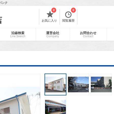
バンク
0
0
店
お気に入り
閲覧履歴
沿線検索
運営会社
お問合わせ
Line Search
Company
Contact