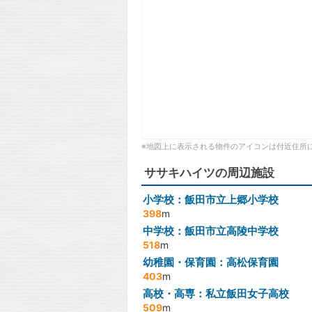
※地図上に表示される物件のアイコンは付近住所
ササキハイツの周辺施設
小学校：飯田市立上郷小学校
398
m
中学校：飯田市立高陵中学校
518
m
幼稚園・保育園：高松保育園
403
m
高校・高専：私立飯田女子高校
509
m