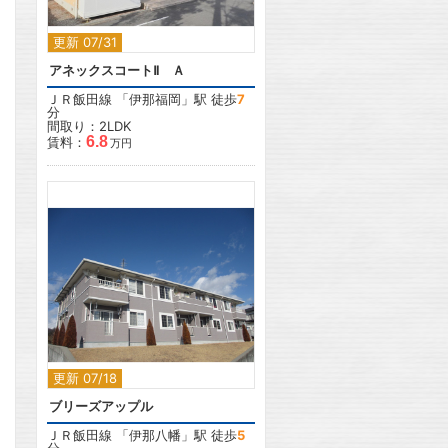
更新 07/31
アネックスコートⅡ Ａ
ＪＲ飯田線
「
伊那福岡
」駅 徒歩
7
分
間取り：2LDK
6.8
賃料：
万円
2
更新 07/18
ブリーズアップル
ＪＲ飯田線
「
伊那八幡
」駅 徒歩
5