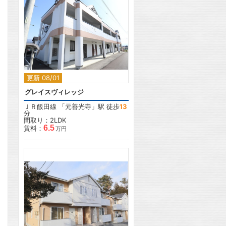
2
更新 08/01
グレイスヴィレッジ
ＪＲ飯田線
「
元善光寺
」駅 徒歩
13
分
間取り：2LDK
6.5
賃料：
万円
2