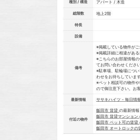
種別 / 構造
アパート / 木造
総階数
地上2階
特長
設備
※掲載している物件が
※掲載詳細に相違があ
※こちらのお部屋情報
てお問い合わせくださ
備考
※駐車場、駐輪場につ
わせをお待ちしていま
※ペット相談可の物件や
ので御注意下さい。お
ササキハイツ - 毎日情
最新情報
飯田市 賃貸
の最新情報
飯田市 賃貸マンション
付近の物件
飯田市 ペット可の賃貸
飯田市 オートロックの