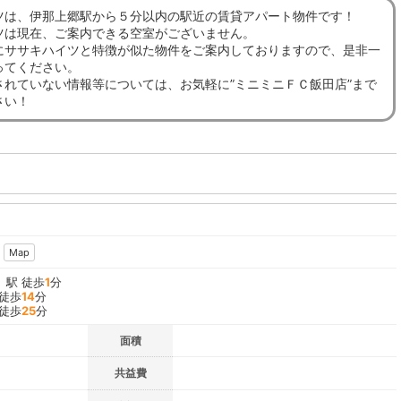
ツは、伊那上郷駅から５分以内の駅近の賃貸アパート物件です！
ツは現在、ご案内できる空室がございません。
にササキハイツと特徴が似た物件をご案内しておりますので、是非一
ってください。
されていない情報等については、お気軽に”ミニミニＦＣ飯田店”まで
さい！
Map
」駅 徒歩
1
分
 徒歩
14
分
 徒歩
25
分
面積
共益費