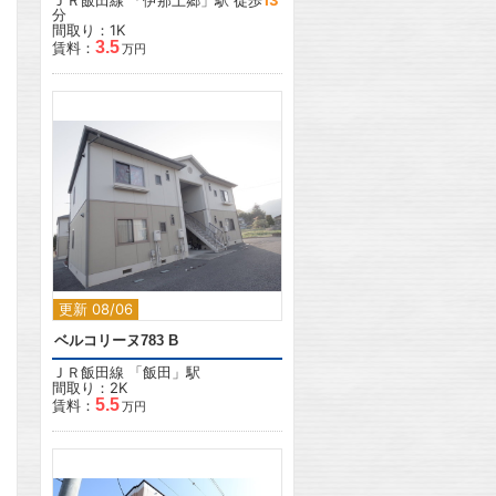
ＪＲ飯田線
「
伊那上郷
」駅 徒歩
13
分
間取り：1K
3.5
賃料：
万円
2
更新 08/06
ベルコリーヌ783 B
ＪＲ飯田線
「
飯田
」駅
間取り：2K
5.5
賃料：
万円