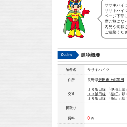
ササキハイ
ササキハイ
ページ下部
度ご覧にな
内見や掲載
ご連絡くだ
建物概要
Outline
ササキハイツ
物件名
長野県
飯田市
上郷黒田
住所
ＪＲ飯田線
「
伊那上郷
交通
ＪＲ飯田線
「
桜町
」駅
ＪＲ飯田線
「
飯田
」駅
間取り
0
賃料
円