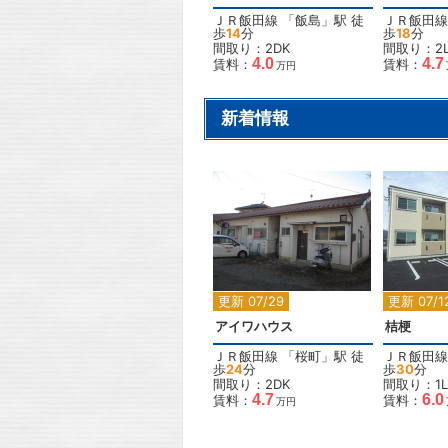
ＪＲ飯田線
「
飯島
」駅 徒
ＪＲ飯田線
歩
14
分
歩
18
分
間取り：2DK
間取り：2L
4.0
4.7
賃料：
賃料：
万円
新着情報
2
更新 07/29
更新 07/1
アイワハウス
桔梗
ＪＲ飯田線
「
桜町
」駅 徒
ＪＲ飯田線
歩
24
分
歩
30
分
間取り：2DK
間取り：1L
4.7
6.0
賃料：
賃料：
万円