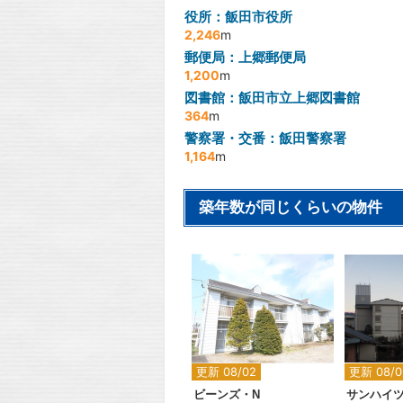
役所：飯田市役所
2,246
m
郵便局：上郷郵便局
1,200
m
図書館：飯田市立上郷図書館
364
m
警察署・交番：飯田警察署
1,164
m
築年数が同じくらいの物件
2
更新 08/02
更新 08/0
ビーンズ・N
サンハイ