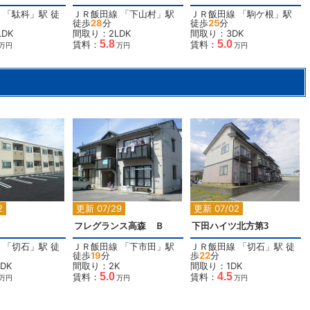
「
駄科
」駅 徒
ＪＲ飯田線
「
下山村
」駅
ＪＲ飯田線
「
駒ケ根
」駅
徒歩
28
分
徒歩
25
分
DK
間取り：2LDK
間取り：3DK
5.8
5.0
賃料：
賃料：
万円
万円
万円
2
2
2
2
更新 07/29
更新 07/02
フレグランス高森 Ｂ
下田ハイツ北方第3
「
切石
」駅 徒
ＪＲ飯田線
「
下市田
」駅
ＪＲ飯田線
「
切石
」駅 徒
徒歩
19
分
歩
22
分
DK
間取り：2K
間取り：1DK
5.0
4.5
賃料：
賃料：
万円
万円
万円