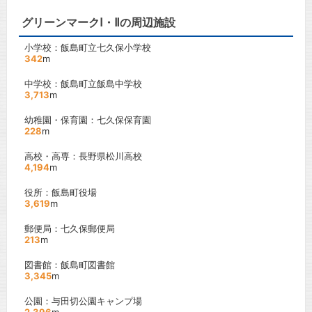
グリーンマークⅠ・Ⅱの周辺施設
小学校：飯島町立七久保小学校
342
m
中学校：飯島町立飯島中学校
3,713
m
幼稚園・保育園：七久保保育園
228
m
高校・高専：長野県松川高校
4,194
m
役所：飯島町役場
3,619
m
郵便局：七久保郵便局
213
m
図書館：飯島町図書館
3,345
m
公園：与田切公園キャンプ場