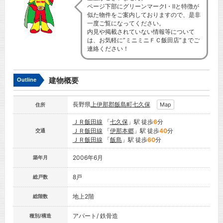
ページ下部にグリーンマークⅠ・Ⅱと特徴が
似た物件をご案内しておりますので、是非
一度ご覧になってください。
内見や掲載されていない情報等について
は、お気軽に”ミニミニＦＣ飯田店”までご
連絡ください！
建物概要
Outline
長野県
上伊那郡飯島町
七久保
Map
住所
ＪＲ飯田線
「
七久保
」駅 徒歩
6
分
ＪＲ飯田線
「
伊那本郷
」駅 徒歩
40
分
交通
ＪＲ飯田線
「
飯島
」駅 徒歩
60
分
2006年6月
築年月
8戸
総戸数
地上2階
総階数
アパート/ 鉄骨造
種別/構造