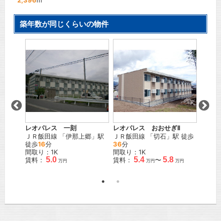
2,396
m
築年数が同じくらいの物件
Ｙ 松
レオパレス 一刻
レオパレス おおせぎⅡ
レオパ
ＪＲ飯田線
「
伊那上郷
」駅
ＪＲ飯田線
「
切石
」駅 徒歩
ＪＲ飯
駅 徒歩
徒歩
16
分
36
分
32
分
間取り：1K
間取り：1K
間取り
5.0
5.4
5.8
賃料：
賃料：
〜
賃料：
万円
万円
万円
万円