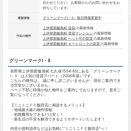
合わせください。お客様からのお問い合わせをお
待ちしています。
グリーンマークⅠ・Ⅱ - 毎日情報更新中
最新情報
上伊那郡飯島町 賃貸
の最新情報
上伊那郡飯島町 賃貸マンション
の最新情報
付近の物件
上伊那郡飯島町 ペット可の賃貸
の最新情報
上伊那郡飯島町 オートロックの賃貸
の最新情報
グリーンマークⅠ・Ⅱ
長野県上伊那郡飯島町七久保1554-65にある「グリーンマーク
Ⅰ・Ⅱ」は人気の賃貸アパート（2006年築）です。
こちらの物件は、 誠に申し訳ございませんが、現在ご案内でき
る空室がございません。
ページ下部に特徴が似た物件をご案内しておりますので、是非ご
覧になってください。
【ミニミニＦＣ飯田店に相談するメリット】
・地域最大級の物件情報
・初期費用をできるだけ安く！
・新生活の不安を解消できるようサポートいたします！
内見や資料請求などはお気軽に”ミニミニＦＣ飯田店”へ！