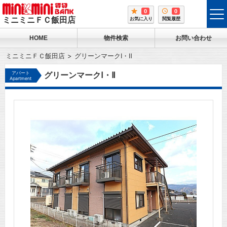
0
0
tog
ミニミニＦＣ飯田店
お気に入り
閲覧履歴
me
HOME
物件検索
お問い合わせ
ミニミニＦＣ飯田店
グリーンマークⅠ・Ⅱ
アパート
グリーンマークⅠ・Ⅱ
Apartment