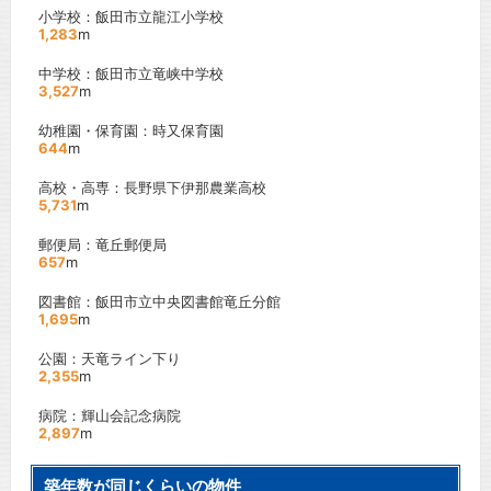
小学校：飯田市立龍江小学校
1,283
m
中学校：飯田市立竜峡中学校
3,527
m
幼稚園・保育園：時又保育園
644
m
高校・高専：長野県下伊那農業高校
5,731
m
郵便局：竜丘郵便局
657
m
図書館：飯田市立中央図書館竜丘分館
1,695
m
公園：天竜ライン下り
2,355
m
病院：輝山会記念病院
2,897
m
築年数が同じくらいの物件