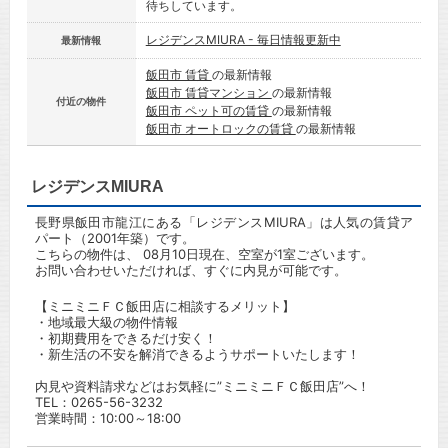
待ちしています。
レジデンスMIURA - 毎日情報更新中
最新情報
飯田市 賃貸
の最新情報
飯田市 賃貸マンション
の最新情報
付近の物件
飯田市 ペット可の賃貸
の最新情報
飯田市 オートロックの賃貸
の最新情報
レジデンスMIURA
長野県飯田市龍江にある「レジデンスMIURA」は人気の賃貸ア
パート（2001年築）です。
こちらの物件は、 08月10日現在、空室が1室ございます。
お問い合わせいただければ、すぐに内見が可能です。
【ミニミニＦＣ飯田店に相談するメリット】
・地域最大級の物件情報
・初期費用をできるだけ安く！
・新生活の不安を解消できるようサポートいたします！
内見や資料請求などはお気軽に”ミニミニＦＣ飯田店”へ！
TEL：
0265-56-3232
営業時間：10:00～18:00