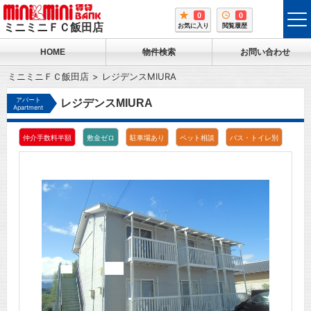
0
0
tog
ミニミニＦＣ飯田店
お気に入り
閲覧履歴
me
HOME
物件検索
お問い合わせ
ミニミニＦＣ飯田店
レジデンスMIURA
アパート
レジデンスMIURA
Apartment
仲介手数料半額
敷金ゼロ
駐車場あり
ペット相談
バス・トイレ別