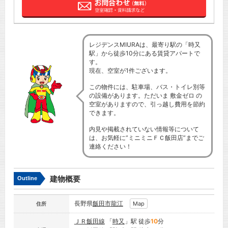
レジデンスMIURAは、最寄り駅の「時又
駅」から徒歩10分にある賃貸アパートで
す。
現在、空室が1件ございます。
この物件には、駐車場、バス・トイレ別等
の設備があります。ただいま 敷金ゼロ の
空室がありますので、引っ越し費用を節約
できます。
内見や掲載されていない情報等について
は、お気軽に”ミニミニＦＣ飯田店”までご
連絡ください！
建物概要
Outline
長野県
飯田市
龍江
Map
住所
ＪＲ飯田線
「
時又
」駅 徒歩
10
分