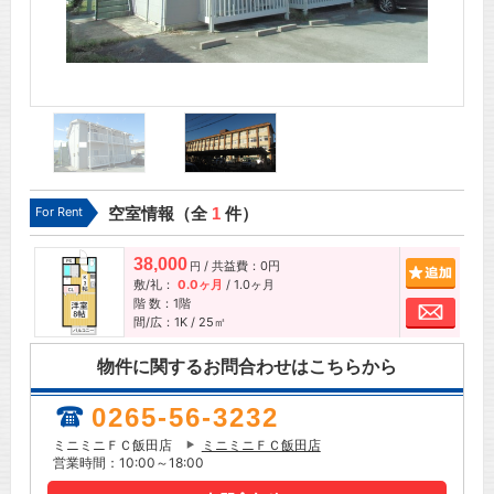
For Rent
空室情報（全
1
件）
38,000
/ 共益費：0円
追加
円
敷/礼：
0.0ヶ月
/
1.0ヶ月
階 数：1階
お問
間/広：1K / 25㎡
物件に関するお問合わせはこちらから
0265-56-3232
ミニミニＦＣ飯田店
ミニミニＦＣ飯田店
営業時間：10:00～18:00