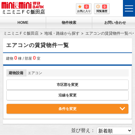
0
0
tog
ミニミニＦＣ飯田店
お気に入り
閲覧履歴
me
HOME
物件検索
お問い合わせ
ミニミニＦＣ飯田店
地域・路線から探す
エアコンの賃貸物件一覧ペ
エアコンの賃貸物件一覧
0
0
建物
棟 / 部屋
室
建物設備
エアコン
市区郡を変更
沿線を変更
条件を変更
並び替え：