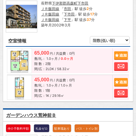
長野県
下伊那郡高森町
下市田
ＪＲ飯田線
「
市田
」駅 徒歩
2
分
ＪＲ飯田線
「
下市田
」駅 徒歩
17
分
ＪＲ飯田線
「
下平
」駅 徒歩
37
分
築年月2002年3月
空室情報
65,000
/ 共益費：0円
追加
円
敷/礼：
1.0ヶ月
/
0.0ヶ月
階 数：2階
お問
間/広：2LDK / 58.32㎡
45,000
/ 共益費：0円
追加
円
敷/礼：
1.0ヶ月
/
1.0ヶ月
階 数：1階
お問
間/広：1K / 29.16㎡
ガーデンハウス荒神前Ｂ
仲介手数料半額
礼金ゼロ
駐車場あり
バス・トイレ別