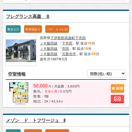
フレグランス高森 Ｂ
敷金ゼロ
駐車場あり
バス・トイレ別
長野県
下伊那郡高森町
下市田
ＪＲ飯田線
「
下市田
」駅 徒歩
19
分
ＪＲ飯田線
「
市田
」駅 徒歩
19
分
ＪＲ飯田線
「
元善光寺
」駅 徒歩
39
分
築年月1997年5月
空室情報
50,000
/ 共益費：3,900円
追加
円
敷/礼：
0.0ヶ月
/
5.0万円
階 数：1階
お問
間/広：2K / 43.54㎡
メゾン ド トフワージュ Ⅱ