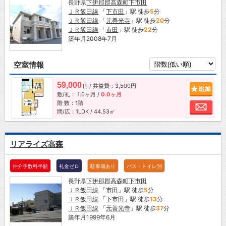
長野県
下伊那郡高森町
下市田
ＪＲ飯田線
「
下市田
」駅 徒歩
5
分
ＪＲ飯田線
「
元善光寺
」駅 徒歩
20
分
ＪＲ飯田線
「
市田
」駅 徒歩
22
分
築年月2008年7月
空室情報
59,000
/ 共益費：3,500円
追加
円
敷/礼：
1.0ヶ月
/
0.0ヶ月
階 数：1階
お問
間/広：1LDK / 44.53㎡
リアライズ高森
仲介手数料半額
礼金ゼロ
駐車場あり
バス・トイレ別
長野県
下伊那郡高森町
下市田
ＪＲ飯田線
「
市田
」駅 徒歩
5
分
ＪＲ飯田線
「
下市田
」駅 徒歩
13
分
ＪＲ飯田線
「
元善光寺
」駅 徒歩
37
分
築年月1999年6月