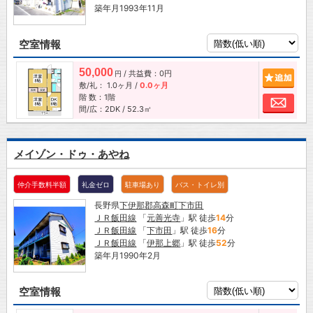
築年月1993年11月
空室情報
50,000
/ 共益費：0円
追加
円
敷/礼：
1.0ヶ月
/
0.0ヶ月
階 数：1階
お問
間/広：2DK / 52.3㎡
メイゾン・ドゥ・あやね
仲介手数料半額
礼金ゼロ
駐車場あり
バス・トイレ別
長野県
下伊那郡高森町
下市田
ＪＲ飯田線
「
元善光寺
」駅 徒歩
14
分
ＪＲ飯田線
「
下市田
」駅 徒歩
16
分
ＪＲ飯田線
「
伊那上郷
」駅 徒歩
52
分
築年月1990年2月
空室情報