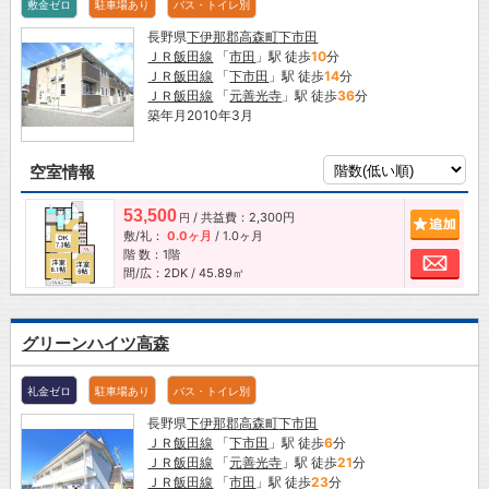
敷金ゼロ
駐車場あり
バス・トイレ別
長野県
下伊那郡高森町
下市田
ＪＲ飯田線
「
市田
」駅 徒歩
10
分
ＪＲ飯田線
「
下市田
」駅 徒歩
14
分
ＪＲ飯田線
「
元善光寺
」駅 徒歩
36
分
築年月2010年3月
空室情報
53,500
/ 共益費：2,300円
追加
円
敷/礼：
0.0ヶ月
/
1.0ヶ月
階 数：1階
お問
間/広：2DK / 45.89㎡
グリーンハイツ高森
礼金ゼロ
駐車場あり
バス・トイレ別
長野県
下伊那郡高森町
下市田
ＪＲ飯田線
「
下市田
」駅 徒歩
6
分
ＪＲ飯田線
「
元善光寺
」駅 徒歩
21
分
ＪＲ飯田線
「
市田
」駅 徒歩
23
分