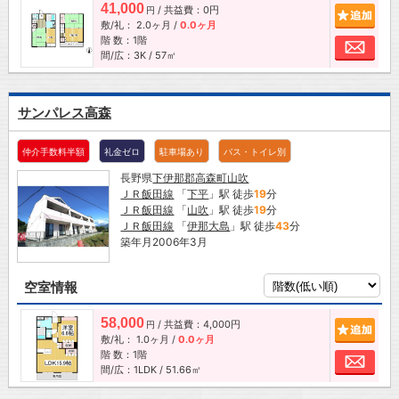
41,000
/ 共益費：0円
追加
円
敷/礼：
2.0ヶ月
/
0.0ヶ月
階 数：1階
お問
間/広：3K / 57㎡
サンパレス高森
仲介手数料半額
礼金ゼロ
駐車場あり
バス・トイレ別
長野県
下伊那郡高森町
山吹
ＪＲ飯田線
「
下平
」駅 徒歩
19
分
ＪＲ飯田線
「
山吹
」駅 徒歩
19
分
ＪＲ飯田線
「
伊那大島
」駅 徒歩
43
分
築年月2006年3月
空室情報
58,000
/ 共益費：4,000円
追加
円
敷/礼：
1.0ヶ月
/
0.0ヶ月
階 数：1階
お問
間/広：1LDK / 51.66㎡