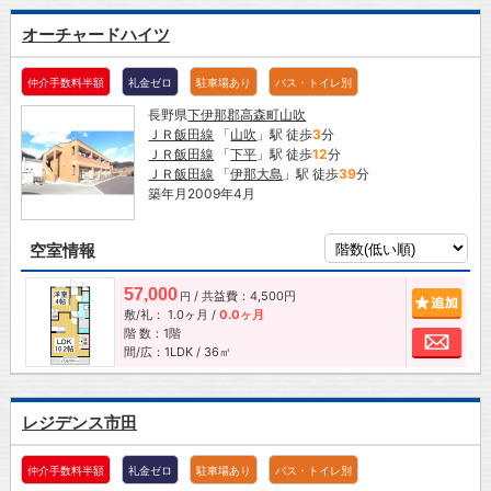
オーチャードハイツ
仲介手数料半額
礼金ゼロ
駐車場あり
バス・トイレ別
長野県
下伊那郡高森町
山吹
ＪＲ飯田線
「
山吹
」駅 徒歩
3
分
ＪＲ飯田線
「
下平
」駅 徒歩
12
分
ＪＲ飯田線
「
伊那大島
」駅 徒歩
39
分
築年月2009年4月
空室情報
57,000
/ 共益費：4,500円
追加
円
敷/礼：
1.0ヶ月
/
0.0ヶ月
階 数：1階
お問
間/広：1LDK / 36㎡
レジデンス市田
仲介手数料半額
礼金ゼロ
駐車場あり
バス・トイレ別