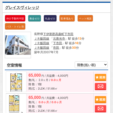
グレイスヴィレッジ
仲介手数料半額
敷金ゼロ
礼金ゼロ
駐車場あり
ペット相談
バス・トイレ別
長野県
下伊那郡高森町
下市田
ＪＲ飯田線
「
元善光寺
」駅 徒歩
13
分
ＪＲ飯田線
「
下市田
」駅 徒歩
16
分
ＪＲ飯田線
「
市田
」駅 徒歩
30
分
築年月2007年7月
空室情報
65,000
/ 共益費：4,000円
追加
円
敷/礼：
2.0ヶ月
/
0.0ヶ月
階 数：1階
お問
間/広：2LDK / 51.66㎡
65,000
/ 共益費：4,000円
追加
円
敷/礼：
0.0ヶ月
/
0.0ヶ月
階 数：1階
お問
間/広：2LDK / 51.66㎡