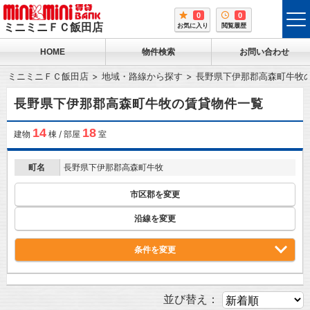
0
0
tog
ミニミニＦＣ飯田店
お気に入り
閲覧履歴
me
HOME
物件検索
お問い合わせ
ミニミニＦＣ飯田店
地域・路線から探す
長野県下伊那郡高森町牛牧
長野県下伊那郡高森町牛牧の賃貸物件一覧
14
18
建物
棟 / 部屋
室
町名
長野県下伊那郡高森町牛牧
市区郡を変更
沿線を変更
条件を変更
並び替え：