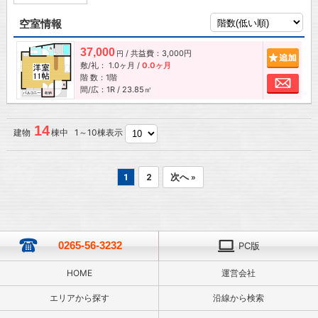
空室情報
37,000
/ 共益費：3,000円
追加
円
敷/礼：
1.0ヶ月
/
0.0ヶ月
階 数：1階
お問
間/広：1R / 23.85㎡
14
建物
棟中 1～10棟表示
1
2
次へ »
0265-56-3232
PC版
HOME
運営会社
エリアから探す
沿線から検索